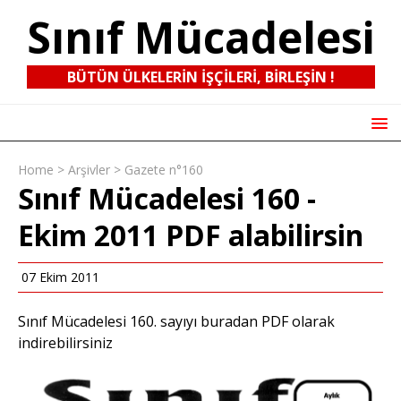
Sınıf Mücadelesi
BÜTÜN ÜLKELERIN IŞÇILERI, BIRLEŞIN !
Home
>
Arşivler
>
Gazete n°160
Sınıf Mücadelesi 160 -
Ekim 2011 PDF alabilirsin
07 Ekim 2011
Sınıf Mücadelesi 160. sayıyı buradan
PDF
olarak
indirebilirsiniz