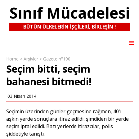
Sınıf Mücadelesi
BÜTÜN ÜLKELERIN IŞÇILERI, BIRLEŞIN !
Home
>
Arşivler
>
Gazete n°190
Seçim bitti, seçim
bahanesi bitmedi!
03 Nisan 2014
Seçimin üzerinden günler geçmesine rağmen, 40'ı
aşkın yerde sonuçlara itiraz edildi, şimdiden bir yerde
seçim iptal edildi. Bazı yerlerde itirazcılar, polis
şiddetiyle tanıştı.