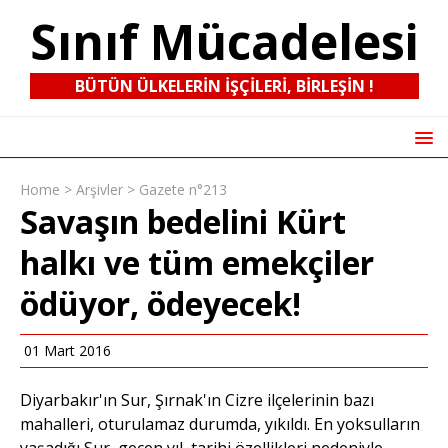
Sınıf Mücadelesi
BÜTÜN ÜLKELERIN IŞÇILERI, BIRLEŞIN !
Home
>
Arşivler
>
Gazete n°213
Savaşın bedelini Kürt
halkı ve tüm emekçiler
ödüyor, ödeyecek!
01 Mart 2016
Diyarbakır'ın Sur, Şırnak'ın Cizre ilçelerinin bazı
mahalleri, oturulamaz durumda, yıkıldı. En yoksulların
yaşadığı Sur, geçen yıl, tarihi özellikleri nedeniyle