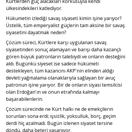
Kürtlerden güç alacakları korkusuyla kendi
ülkesindekileri katlediyor.
Hükumetin izlediği savaş siyaseti kimin işine yarıyor?
Üstelik, tüm emperyalist güçlerin tam aksine bir savaş
siyasetini dayatmak neden?
Çözüm süreci, Kürtlere karşı uygulanan savaş
siyasetinden sonuç alamayan ve barışı daha kazançlı
gören büyük patronların talebiydi ve onların desteğini
aldı. Bugünkü siyeset ise sadece hükümeti
destekleyen, tüm kazancını AKP'nin elinden aldığı
devleti yağmalama olanaklarıyla sağlayan bir avuç
patronun işine yarıyor. Bir de onların siyasi temsilcisi
olan Erdoğan'ın ve onun etrafında kalmayı
başarabilenlerin.
Çözüm sürecinde ne Kürt halkı ne de emekçilerın
sorunları sona erdi; işsizlik, yoksulluk, borç, geçim
derdi hiç azalmadı. Bugün izlenen siyaset tersine
döndü, daha beteri yaşanıyor.