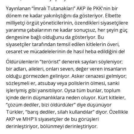
Yayınlanan “İmralı Tutanakları” AKP ile PKK'nin bir
dönem ne kadar yakınlıştığını da gösteriyor. Elbette
milliyetçi örgüt yöneticilerinin, özendikleri siyasetçilere
yaranma çabalarının ne kadar sonuçsuz, her şeyin güç
dengesine bağlı olduğunu da gösteriyor. Bu
siyasetçiler tarafından temsil edilen kitlelerin överi,
cesaret ve mücadelelerinin de hasıl heba edildiğini de!
Öldürülenlerin “terörist” denerek sayıları söyleniyor;
bir adları, aileleri, onları seven, değer veren insanların
olduğu görmezden geliniyor. Asker cenazesi gelmiyor;
sözleşmeli er, atsubay veya polislerin ölmesi, sanki
işleriymiş gibi yansıtılıyor. Oysa tüm bunlar, toplum
içinde derin düşmanlıklara neden oluyor. Kürt kitleler,
“çözüm dediler, bizi öldürdüler” diye düşünüyor
Türkler, “barış dediler, silah kullandılar” diyor. Özellikle
AKP ve MHP'li siyasetçiler de bu görüşleri
derinleştiriyor, bölünmeyi derinleştiriyor.