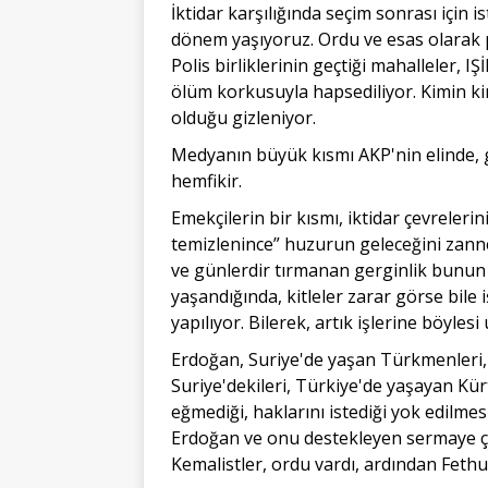
İktidar karşılığında seçim sonrası için i
dönem yaşıyoruz. Ordu ve esas olarak po
Polis birliklerinin geçtiği mahalleler, I
ölüm korkusuyla hapsediliyor. Kimin ki
olduğu gizleniyor.
Medyanın büyük kısmı AKP'nin elinde, g
hemfikir.
Emekçilerin bir kısmı, iktidar çevrelerin
temizlenince” huzurun geleceğini zanne
ve günlerdir tırmanan gerginlik bunun b
yaşandığında, kitleler zarar görse bile i
yapılıyor. Bilerek, artık işlerine böylesi
Erdoğan, Suriye'de yaşan Türkmenleri, 
Suriye'dekileri, Türkiye'de yaşayan Kür
eğmediği, haklarını istediği yok edilme
Erdoğan ve onu destekleyen sermaye çe
Kemalistler, ordu vardı, ardından Fethull