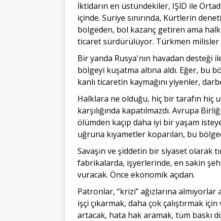
İktidarın en üstündekiler, IŞİD ile Ortad
içinde. Suriye sınırında, Kürtlerin den
bölgeden, bol kazanç getiren ama halkla
ticaret sürdürülüyor. Türkmen milisler
Bir yanda Rusya'nın havadan desteği ile
bölgeyi kuşatma altına aldı. Eğer, bu b
kanlı ticaretin kaymağını yiyenler, darb
Halklara ne olduğu, hiç bir tarafın hiç 
karşılığında kapatılmazdı. Avrupa Birliği
ölümden kaçıp daha iyi bir yaşam iste
uğruna kıyametler koparılan, bu bölge
Savaşın ve şiddetin bir siyaset olarak t
fabrikalarda, işyerlerinde, en sakin şe
vuracak. Önce ekonomik açıdan.
Patronlar, “krizi” ağızlarına almıyorla
işçi çıkarmak, daha çok çalıştırmak içi
artacak, hata hak aramak, tüm baskı dö