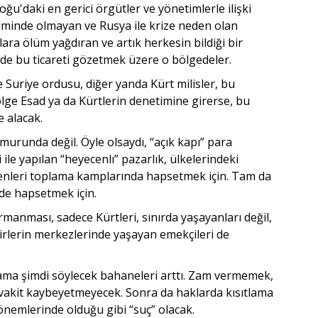
oğu'daki en gerici örgütler ve yönetimlerle ilişki
etiminde olmayan ve Rusya ile krize neden olan
ra ölüm yağdıran ve artık herkesin bildiği bir
 de bu ticareti gözetmek üzere o bölgedeler.
 Suriye ordusu, diğer yanda Kürt milisler, bu
ölge Esad ya da Kürtlerin denetimine girerse, bu
e alacak.
umurunda değil. Öyle olsaydı, “açık kapı” para
 ile yapılan “heyecenlı” pazarlık, ülkelerindeki
yenleri toplama kamplarında hapsetmek için. Tam da
de hapsetmek için.
ırmanması, sadece Kürtleri, sınırda yaşayanları değil,
hirlerin merkezlerinde yaşayan emekçileri de
r ama şimdi söylecek bahaneleri arttı. Zam vermemek,
n vakit kaybeyetmeyecek. Sonra da haklarda kısıtlama
nemlerinde olduğu gibi “suç” olacak.