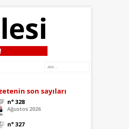
lesi
!
zetenin son sayıları
n° 328
Ağustos 2026
n° 327