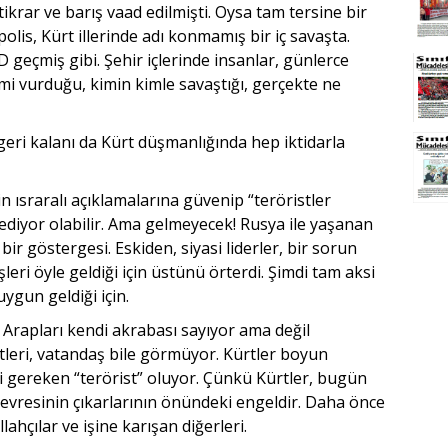
stikrar ve barış vaad edilmişti. Oysa tam tersine bir
lis, Kürt illerinde adı konmamış bir iç savaşta.
ŞİD geçmiş gibi. Şehir içlerinde insanlar, günlerce
mi vurduğu, kimin kimle savaştığı, gerçekte ne
eri kalanı da Kürt düşmanlığında hep iktidarla
in ısraralı açıklamalarına güvenip “teröristler
diyor olabilir. Ama gelmeyecek! Rusya ile yaşanan
ir göstergesi. Eskiden, siyasi liderler, bir sorun
şleri öyle geldiği için üstünü örterdi. Şimdi tam aksi
 uygun geldiği için.
Arapları kendi akrabası sayıyor ama değil
tleri, vatandaş bile görmüyor. Kürtler boyun
si gereken “terörist” oluyor. Çünkü Kürtler, bugün
vresinin çıkarlarının önündeki engeldir. Daha önce
ahçılar ve işine karışan diğerleri.