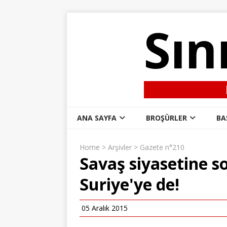
Sın
ANA SAYFA
BROŞÜRLER
BA
Home
>
Arşivler
>
Gazete n°210
Savaş siyasetine so
Suriye'ye de!
05 Aralık 2015