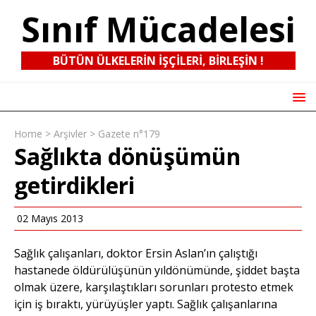
Sınıf Mücadelesi
BÜTÜN ÜLKELERIN IŞÇILERI, BIRLEŞIN !
Home
>
Arşivler
>
Gazete n°179
Sağlıkta dönüşümün
getirdikleri
02 Mayıs 2013
Sağlık çalışanları, doktor Ersin Aslan’ın çalıştığı
hastanede öldürülüşünün yıldönümünde, şiddet başta
olmak üzere, karşılaştıkları sorunları protesto etmek
için iş bıraktı, yürüyüşler yaptı. Sağlık çalışanlarına