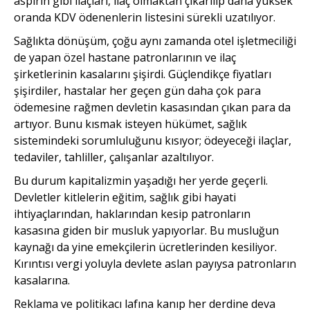
aspirin gibi ilaçları, ilaç olmaktan çıkarılıp daha yüksek
oranda KDV ödenenlerin listesini sürekli uzatılıyor.
Sağlıkta dönüşüm, çoğu aynı zamanda otel işletmeciliği
de yapan özel hastane patronlarının ve ilaç
şirketlerinin kasalarını şişirdi. Güçlendikçe fiyatları
şişirdiler, hastalar her geçen gün daha çok para
ödemesine rağmen devletin kasasından çıkan para da
artıyor. Bunu kısmak isteyen hükümet, sağlık
sistemindeki sorumluluğunu kısıyor; ödeyeceği ilaçlar,
tedaviler, tahliller, çalışanlar azaltılıyor.
Bu durum kapitalizmin yaşadığı her yerde geçerli.
Devletler kitlelerin eğitim, sağlık gibi hayati
ihtiyaçlarından, haklarından kesip patronların
kasasına giden bir musluk yapıyorlar. Bu musluğun
kaynağı da yine emekçilerin ücretlerinden kesiliyor.
Kırıntısı vergi yoluyla devlete aslan payıysa patronların
kasalarına.
Reklama ve politikacı lafına kanıp her derdine deva