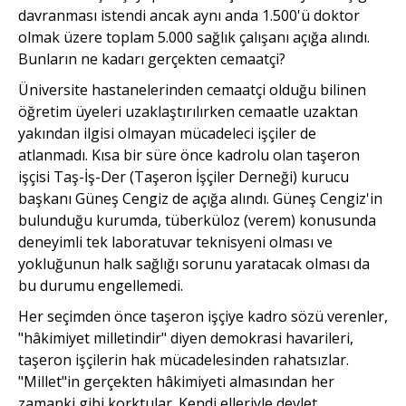
davranması istendi ancak aynı anda 1.500'ü doktor
olmak üzere toplam 5.000 sağlık çalışanı açığa alındı.
Bunların ne kadarı gerçekten cemaatçi?
Üniversite hastanelerinden cemaatçi olduğu bilinen
öğretim üyeleri uzaklaştırılırken cemaatle uzaktan
yakından ilgisi olmayan mücadeleci işçiler de
atlanmadı. Kısa bir süre önce kadrolu olan taşeron
işçisi Taş-İş-Der (Taşeron İşçiler Derneği) kurucu
başkanı Güneş Cengiz de açığa alındı. Güneş Cengiz'in
bulunduğu kurumda, tüberküloz (verem) konusunda
deneyimli tek laboratuvar teknisyeni olması ve
yokluğunun halk sağlığı sorunu yaratacak olması da
bu durumu engellemedi.
Her seçimden önce taşeron işçiye kadro sözü verenler,
"hâkimiyet milletindir" diyen demokrasi havarileri,
taşeron işçilerin hak mücadelesinden rahatsızlar.
"Millet"in gerçekten hâkimiyeti almasından her
zamanki gibi korktular. Kendi elleriyle devlet