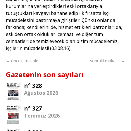
kurumlarına yerleştirdikleri eski ortaklarıyla
tutuştukları kavgayı bahane edip ilk fırsatta işçi
mücadelesini bastırmaya giriştiler. Çünkü onlar da
farkında; kendilerini de, hizmet ettikleri patronları da,
eskiden ortak oldukları cemaati ve diğer tüm
cemaatleri de temizleyecek olan bizim mücadelemiz,
işçilerin mücadelesi! (03.08.16)
← önceki makale
sonraki makale →
Gazetenin son sayıları
n° 328
Ağustos 2026
n° 327
Temmuz 2026