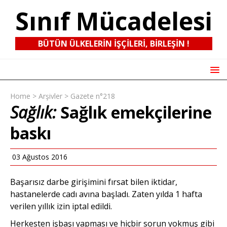
Sınıf Mücadelesi
BÜTÜN ÜLKELERIN IŞÇILERI, BIRLEŞIN !
Home
>
Arşivler
>
Gazete n°218
Sağlık:
Sağlık emekçilerine
baskı
03 Ağustos 2016
Başarısız darbe girişimini fırsat bilen iktidar,
hastanelerde cadı avına başladı. Zaten yılda 1 hafta
verilen yıllık izin iptal edildi.
Herkesten işbaşı yapması ve hiçbir sorun yokmuş gibi