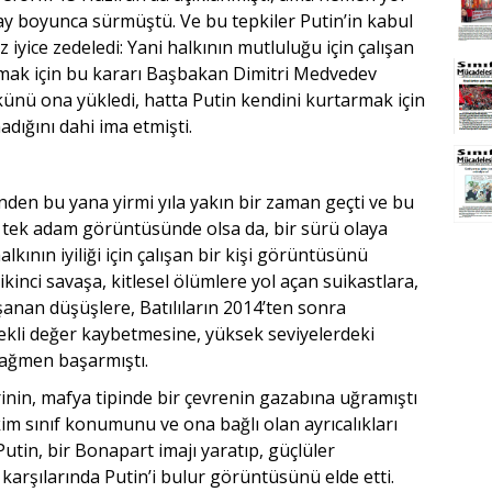
 ay boyunca sürmüştü. Ve bu tepkiler Putin’in kabul
 iyice zedeledi: Yani halkının mutluluğu için çalışan
rumak için bu kararı Başbakan Dimitri Medvedev
ünü ona yükledi, hatta Putin kendini kurtarmak için
ığını dahi ima etmişti.
iğinden bu yana yirmi yıla yakın bir zaman geçti ve bu
tek adam görüntüsünde olsa da, bir sürü olaya
kının iyiliği için çalışan bir kişi görüntüsünü
kinci savaşa, kitlesel ölümlere yol açan suikastlara,
anan düşüşlere, Batılıların 2014’ten sonra
ekli değer kaybetmesine, yüksek seviyelerdeki
 rağmen başarmıştı.
erinin, mafya tipinde bir çevrenin gazabına uğramıştı
im sınıf konumunu ve ona bağlı olan ayrıcalıkları
utin, bir Bonapart imajı yaratıp, güçlüler
karşılarında Putin’i bulur görüntüsünü elde etti.