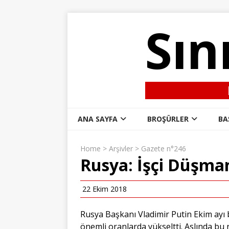
Sın
ANA SAYFA
BROŞÜRLER
BA
Home
>
Arşivler
>
Gazete n°246
Rusya: İşçi Düşman
22 Ekim 2018
Rusya Başkanı Vladimir Putin Ekim ayı ba
önemli oranlarda yükseltti. Aslında bu