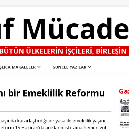
ıf Mücade
BÜTÜN ÜLKELERIN IŞÇILERI, BIRLEŞIN 
ŞLICA MAKALELER
GÜNCEL YAZILAR
Ga
ı bir Emeklilik Reformu
şında kararlaştırdığı bir yasa ile emeklilik yaşını
 reform 15 Haziran’da açıklanmıştı, ama hemen yol