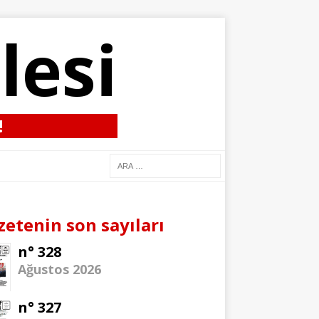
lesi
!
zetenin son sayıları
n° 328
Ağustos 2026
n° 327