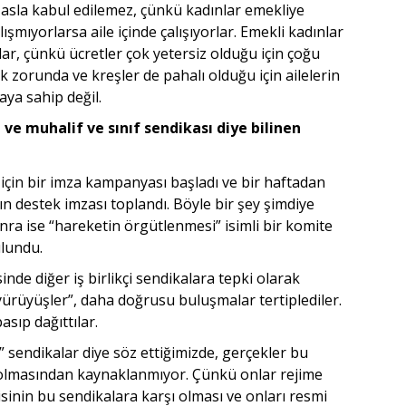
ey asla kabul edilemez, çünkü kadınlar emekliye
lışmıyorlarsa aile içinde çalışıyorlar. Emekli kadınlar
r, çünkü ücretler çok yetersiz olduğu için çoğu
 zorunda ve kreşler de pahalı olduğu için ailelerin
ya sahip değil.
 ve muhalif ve sınıf sendikası diye bilinen
için bir imza kampanyası başladı ve bir haftadan
ın destek imzası toplandı. Böyle bir şey şimdiye
nra ise “hareketin örgütlenmesi” isimli bir komite
ulundu.
sinde diğer iş birlikçi sendikalara tepki olarak
yürüyüşler”, daha doğrusu buluşmalar tertiplediler.
asıp dağıttılar.
 sendikalar diye söz ettiğimizde, gerçekler bu
r olmasından kaynaklanmıyor. Çünkü onlar rejime
isinin bu sendikalara karşı olması ve onları resmi