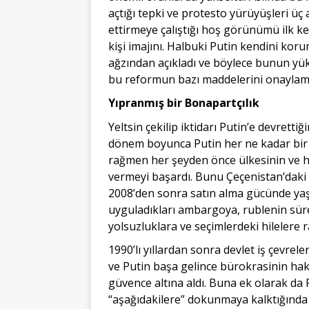
açtığı tepki ve protesto yürüyüşleri üç
ettirmeye çalıştığı hoş görünümü ilk kez
kişi imajını. Halbuki Putin kendini ko
ağzından açıkladı ve böylece bunun yük
bu reformun bazı maddelerini onaylamad
Yıpranmış bir Bonapartçılık
Yeltsin çekilip iktidarı Putin’e devrett
dönem boyunca Putin her ne kadar bir 
rağmen her şeyden önce ülkesinin ve hal
vermeyi başardı. Bunu Çeçenistan’daki i
2008’den sonra satın alma gücünde yaş
uyguladıkları ambargoya, rublenin sür
yolsuzluklara ve seçimlerdeki hilelere
1990’lı yıllardan sonra devlet iş çevrel
ve Putin başa gelince bürokrasinin hak
güvence altına aldı. Buna ek olarak da P
“aşağıdakilere” dokunmaya kalktığında 