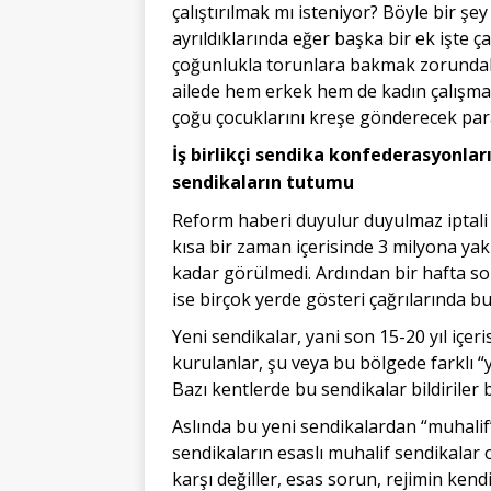
çalıştırılmak mı isteniyor? Böyle bir ş
ayrıldıklarında eğer başka bir ek işte ça
çoğunlukla torunlara bakmak zorundala
ailede hem erkek hem de kadın çalışmak
çoğu çocuklarını kreşe gönderecek para
İş birlikçi sendika konfederasyonları
sendikaların tutumu
Reform haberi duyulur duyulmaz iptali 
kısa bir zaman içerisinde 3 milyona yak
kadar görülmedi. Ardından bir hafta so
ise birçok yerde gösteri çağrılarında b
Yeni sendikalar, yani son 15-20 yıl içeri
kurulanlar, şu veya bu bölgede farklı “
Bazı kentlerde bu sendikalar bildiriler b
Aslında bu yeni sendikalardan “muhalif”
sendikaların esaslı muhalif sendikala
karşı değiller, esas sorun, rejimin kend