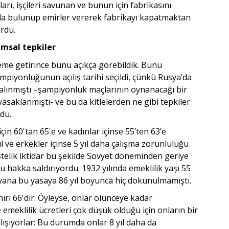
arı, işçileri savunan ve bunun için fabrikasını
da bulunup emirler vererek fabrikayı kapatmaktan
ordu.
msal tepkiler
deme getirince bunu açıkça görebildik. Bunu
piyonluğunun açılış tarihi seçildi, çünkü Rusya’da
 alınmıştı –şampiyonluk maçlarının oynanacağı bir
saklanmıştı- ve bu da kitlelerden ne gibi tepkiler
du.
çin 60'tan 65'e ve kadınlar içinse 55’ten 63’e
yıl ve erkekler içinse 5 yıl daha çalışma zorunluluğu
Üstelik iktidar bu şekilde Sovyet döneminden geriye
u hakka saldırıyordu. 1932 yılında emeklilik yaşı 55
u yana bu yasaya 86 yıl boyunca hiç dokunulmamıştı.
rı 66'dır: Öyleyse, onlar ölünceye kadar
e emeklilik ücretleri çok düşük olduğu için onların bir
alışıyorlar: Bu durumda onlar 8 yıl daha da