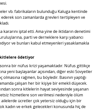
esi.
ler vb. fabrikaların bulunduğu Kaluga kentinde
t ederek son zamanlarda grevleri tertipleyen ve
kladı.
rarını iptal etti. Ama yine de iktidarın denetimi
kuruluşlarına, parti ve derneklere karşı yabancı
 ediyor ve bunları kabul etmeyenleri yasaklamakla
kitlelere ödetiyor
sonra bir nüfus krizi yaşamaktadır. Nüfus gittikçe
tına yeni başlayanlar açısından, diğer eski Sovyetler
öç olmasına rağmen, bu böyledir. Basının yaptığı
manda çalışan her bir kişiye bir emekli düşecek.
ndan sonra kitlelerin hayat seviyesinde yaşanan
retsiz hizmetlere son verilmesi nedeniyle ölüm
 ailelerde ücretler çok yetersiz olduğu için bir
çok kadın ve erkek gelecekleri konusunda hiç de