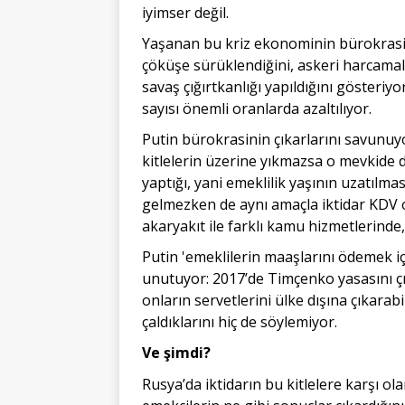
iyimser değil.
Yaşanan bu kriz ekonominin bürokrasi t
çöküşe sürüklendiğini, askeri harcamala
savaş çığırtkanlığı yapıldığını gösteriyo
sayısı önemli oranlarda azaltılıyor.
Putin bürokrasinin çıkarlarını savunuyo
kitlelerin üzerine yıkmazsa o mevkide
yaptığı, yani emeklilik yaşının uzatı
gelmezken de aynı amaçla iktidar KDV o
akaryakıt ile farklı kamu hizmetlerinde
Putin 'emeklilerin maaşlarını ödemek iç
unutuyor: 2017’de Timçenko yasasını çık
onların servetlerini ülke dışına çıkarabi
çaldıklarını hiç de söylemiyor.
Ve şimdi?
Rusya’da iktidarın bu kitlelere karşı o