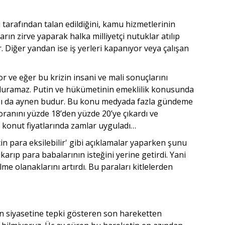
arafından talan edildiğini, kamu hizmetlerinin
rın zirve yaparak halka milliyetçi nutuklar atılıp
r. Diğer yandan ise iş yerleri kapanıyor veya çalışan
r ve eğer bu krizin insani ve mali sonuçlarını
 duramaz. Putin ve hükümetinin emeklilik konusunda
lması da aynen budur. Bu konu medyada fazla gündeme
ranını yüzde 18’den yüzde 20’ye çıkardı ve
, konut fiyatlarında zamlar uyguladı…
in para eksilebilir' gibi açıklamalar yaparken şunu
arıp para babalarının isteğini yerine getirdi. Yani
lme olanaklarını artırdı. Bu paraları kitlelerden
lan siyasetine tepki gösteren son hareketten