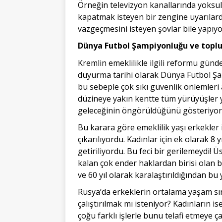
Örneğin televizyon kanallarında yoksull
kapatmak isteyen bir zengine uyarılar
vazgeçmesini isteyen şovlar bile yapıy
Dünya Futbol Şampiyonluğu ve toplu
Kremlin emeklilikle ilgili reformu gün
duyurma tarihi olarak Dünya Futbol Şam
bu sebeple çok sıkı güvenlik önlemleri
düzineye yakın kentte tüm yürüyüşler ya
geleceğinin öngörüldüğünü gösteriyor
Bu karara göre emeklilik yaşı erkekler i
çıkarılıyordu. Kadınlar için ek olarak 8 
getiriliyordu. Bu feci bir gerilemeydi! 
kalan çok ender haklardan birisi olan b
ve 60 yıl olarak karalaştırıldığından b
Rusya’da erkeklerin ortalama yaşam sını
çalıştırılmak mı isteniyor? Kadınların is
çoğu farklı işlerle bunu telafi etmeye ç