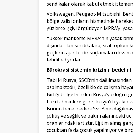
sendikalar olarak kabul etmek istemem
Volkswagen, Peugeot-Mitsubishi, Bente
bölge valisi onların hizmetinde hareke
yüzlerce işçiyi örgütleyen MPRA’yı yasa
Yüksek mahkeme MPRA’nın yasaklanma ka
dışında olan sendikalara, sivil toplum 
güçlerin ajanlarıdır suçlamaları devam
tehdit ediyorlar.
Bürokrasi sistemin krizinin bedelini 
Tabi ki Rusya, SSCB’nin dağılmasından 
azalmaktadır, özellikle de çalışma haya
Birliği bölgelerinden Rusya’ya doğru g
bazı tahminlere göre, Rusya’da yakın za
Bunun temel nedeni SSCB’nin dağılması
çöküş ve sağlık ve bakım alanındaki üc
oranlarındaki artıştır. Eğitim almış genç
çocuktan fazla çocuk yapılmıyor ve bir