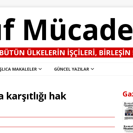
ıf Mücade
BÜTÜN ÜLKELERIN IŞÇILERI, BIRLEŞIN 
ŞLICA MAKALELER
GÜNCEL YAZILAR
Ga
 karşıtlığı hak