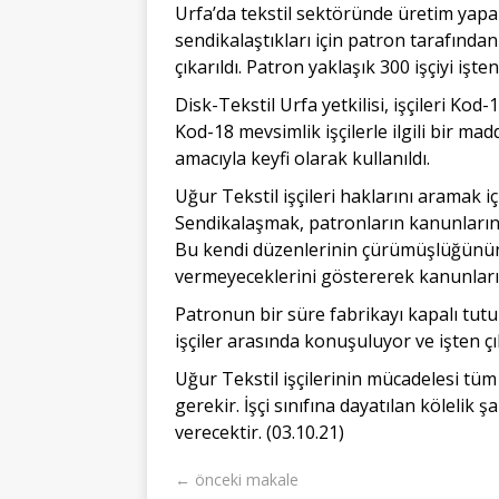
Urfa’da tekstil sektöründe üretim yapan 
sendikalaştıkları için patron tarafından
çıkarıldı. Patron yaklaşık 300 işçiyi işt
Disk-Tekstil Urfa yetkilisi, işçileri Kod
Kod-18 mevsimlik işçilerle ilgili bir 
amacıyla keyfi olarak kullanıldı.
Uğur Tekstil işçileri haklarını aramak 
Sendikalaşmak, patronların kanunlarında
Bu kendi düzenlerinin çürümüşlüğünün bi
vermeyeceklerini göstererek kanunları
Patronun bir süre fabrikayı kapalı tu
işçiler arasında konuşuluyor ve işten ç
Uğur Tekstil işçilerinin mücadelesi tüm 
gerekir. İşçi sınıfına dayatılan kölelik şa
verecektir. (03.10.21)
← önceki makale