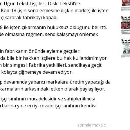
Uğur Tekstil işçileri, Disk-Tekstil’de
 Kod-18 (işin sona ermesine ilişkin madde) ile işten
en çıkararak fabrikayı kapadı.
-18 ile işten çıkarmanın hukuksuz olduğunu belirtti.
madde olmasına rağmen, sendikalaşmayı önlemek
için fabrikanın önünde eyleme geçtiler.
 bile bir hakken işçilere bu hak kullandırılmıyor.
r simgesi. Fabrika yetkilileri, sendikaya geçit
 kolayca çiğnemeye devam ediyor.
tup devamında yabancı markalara üretim yapacağı da
ıkarmaların arkasındaki etken olarak paylaşılıyor.
işçi sınıfının mücadelesidir ve sahiplenilmesi
rtlarına yine en iyi cevabı işçi sınıfının kendisi
sonraki makale →