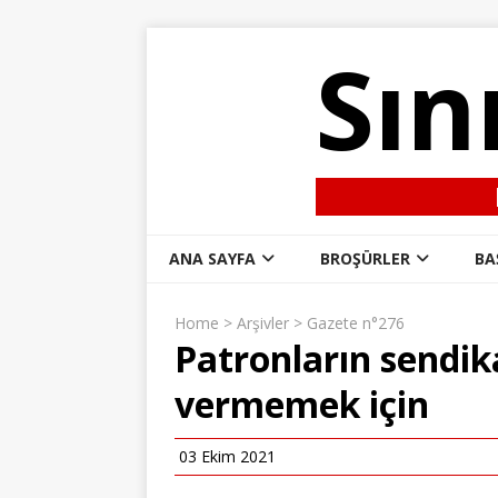
Sın
ANA SAYFA
BROŞÜRLER
BA
Home
>
Arşivler
>
Gazete n°276
Patronların sendika
vermemek için
03 Ekim 2021