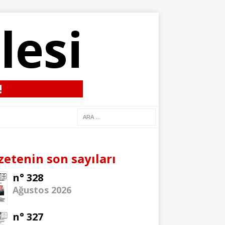
lesi
!
zetenin son sayıları
n° 328
Ağustos 2026
n° 327