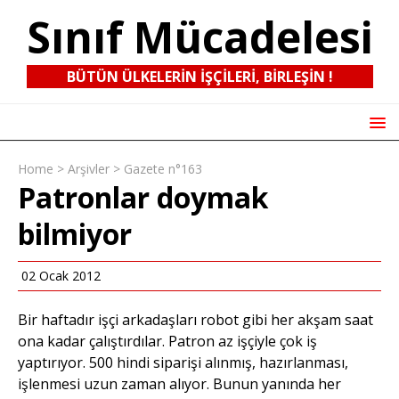
Sınıf Mücadelesi
BÜTÜN ÜLKELERIN IŞÇILERI, BIRLEŞIN !
Home
>
Arşivler
>
Gazete n°163
Patronlar doymak
bilmiyor
02 Ocak 2012
Bir haftadır işçi arkadaşları robot gibi her akşam saat
ona kadar çalıştırdılar. Patron az işçiyle çok iş
yaptırıyor. 500 hindi siparişi alınmış, hazırlanması,
işlenmesi uzun zaman alıyor. Bunun yanında her