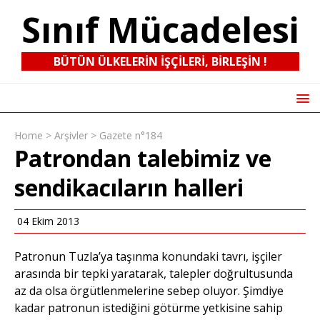
Sınıf Mücadelesi
BÜTÜN ÜLKELERIN IŞÇILERI, BIRLEŞIN !
Home
>
Arşivler
>
Gazete n°184
Patrondan talebimiz ve
sendikacıların halleri
04 Ekim 2013
Patronun Tuzla’ya taşınma konundaki tavrı, işçiler
arasında bir tepki yaratarak, talepler doğrultusunda
az da olsa örgütlenmelerine sebep oluyor. Şimdiye
kadar patronun istediğini götürme yetkisine sahip