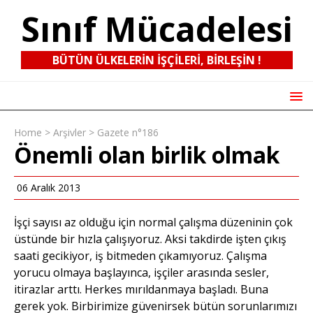
Sınıf Mücadelesi
BÜTÜN ÜLKELERIN IŞÇILERI, BIRLEŞIN !
Home
>
Arşivler
>
Gazete n°186
Önemli olan birlik olmak
06 Aralık 2013
İşçi sayısı az olduğu için normal çalışma düzeninin çok
üstünde bir hızla çalışıyoruz. Aksi takdirde işten çıkış
saati gecikiyor, iş bitmeden çıkamıyoruz. Çalışma
yorucu olmaya başlayınca, işçiler arasında sesler,
itirazlar arttı. Herkes mırıldanmaya başladı. Buna
gerek yok. Birbirimize güvenirsek bütün sorunlarımızı