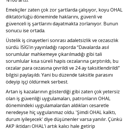
Emekçiler zaten çok zor şartlarda çalışıyor, koyu OHAL
diktatörlüğü döneminde haklarını, güvenli ve
güvenceli iş şartlarını dayatmakta zorlanıyor. Bunun
sonucu ise ortada.
Üstelik iş cinayetleri sonrası adaletsizlik ve cezasızlık
sürdü. İSİG’in yayınladığı raporda “Davalarda asıl
sorumlular mahkemeye çıkarılmadığı gibi tali
sorumlular kısa süreli hapis cezalarına çarptırıldı, bu
cezalar para cezasına çevrildi ve 24 ay taksitlendirildi”
bilgisi paylaşıldı. Yani bu düzende taksitle parasını
ödeyip işçi öldürmek serbest.
Artan iş kazalarının gösterdiği gibi zaten çok yetersiz
olan iş güvenliği uygulamaları, patronların OHAL
dönemindeki uygulamalardan aldıkları cesaretle
neredeyse hiç uygulanmaz oldu. 'Şimdi OHAL kalktı,
durum iyileşecek' diye düşünenler varsa yanılır. Çünkü
AKP iktidarı OHAL’i artık kalıcı hale getirip