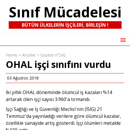
Sınıf Mücadelesi
BÜTÜN ÜLKELERIN IŞÇILERI, BIRLEŞIN !
Home
>
Arşivler
>
Gazete n°242
OHAL işçi sınıfını vurdu
03 Ağustos 2018
İki yıllık OHAL döneminde ölümcül iş kazaları %14
artarak ölen işçi sayısı 3.960'a tırmandı.
İşçi Sağlığı ve İş Güvenliği Meclisi'nin (İSİG) 21
Temmuz'da yayınladığı verilere göre ölümcül kazalar,
özellikle sanayide artış gösterdi. İşçi ölümleri metalde
%100 arttı.