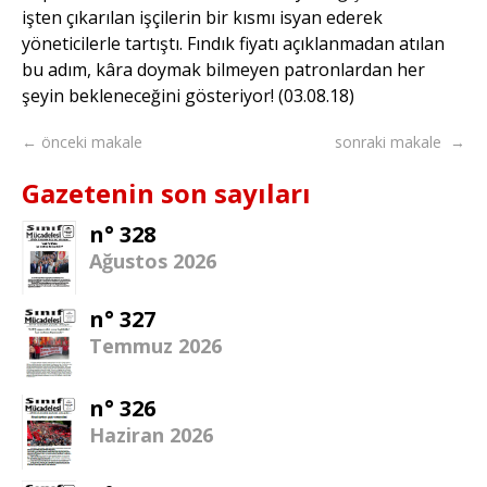
işten çıkarılan işçilerin bir kısmı isyan ederek
yöneticilerle tartıştı. Fındık fiyatı açıklanmadan atılan
bu adım, kâra doymak bilmeyen patronlardan her
şeyin bekleneceğini gösteriyor! (03.08.18)
← önceki makale
sonraki makale →
Gazetenin son sayıları
n° 328
Ağustos 2026
n° 327
Temmuz 2026
n° 326
Haziran 2026