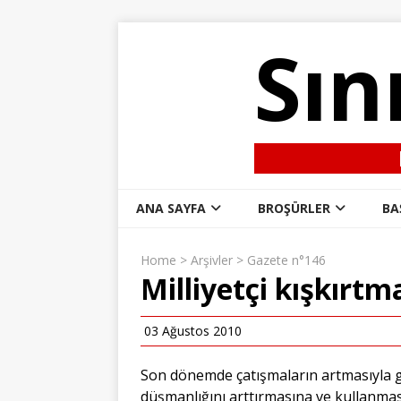
Sın
ANA SAYFA
BROŞÜRLER
BA
Home
>
Arşivler
>
Gazete n°146
Milliyetçi kışkırtm
03 Ağustos 2010
Son dönemde çatışmaların artmasıyla ge
düşmanlığını arttırmasına ve kullanmas