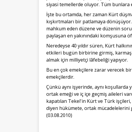
siyasi temellerde oluyor. Tüm bunlara 
İşte bu ortamda, her zaman Kürt düşman
kışkırtmaları bir patlamaya dönüşüyor. 
mahkum eden düzene ve düzenin soruml
paylaşan en yakınındaki komşusuna öfk
Neredeyse 40 yıldır süren, Kürt halkı
etkileri bugün birbirine girmiş, karmaşı
almak için milliyetçi lâfebeliği yapıyor.
Bu en çok emekçilere zarar verecek bir 
emekçilerdir.
Çünkü aynı işyerinde, aynı koşullarda 
ortak emeği ve iç içe geçmiş aileleri var
kapatılan Tekel'in Kürt ve Türk işçiler
diyen hükümete, ortak mücadelelerini gös
(03.08.2010)