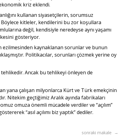
ekonomik kriz eklendi.
lığını kullanan siyasetçilerin, sorumsuz
Böylece kitleler, kendilerini bu zor koşullara
ularına değil, kendisiyle neredeyse aynı yaşamı
esini gösteriyor.
nın ezilmesinden kaynaklanan sorunlar ve bunun
klaşmıştır. Politikacılar, sorunları çözmek yerine oy
tehlikedir. Ancak bu tehlikeyi önleyen de
yan yana çalışan milyonlarca Kürt ve Türk emekçinin
dır. Nitekim geçtiğimiz Aralık ayında fabrikaları
i, omuz omuza önemli mücadele verdiler ve “açılım”
tererek “asıl açılımı biz yaptık” dediler.
sonraki makale →