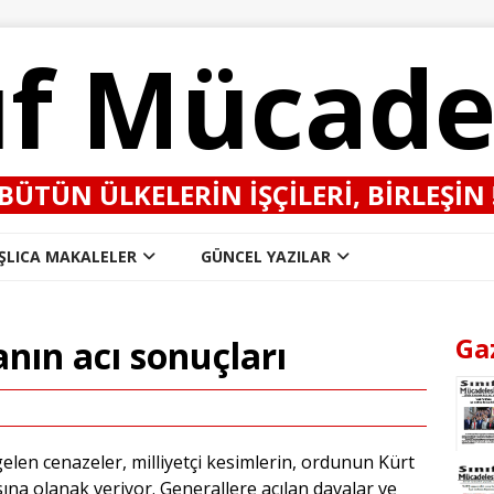
ıf Mücade
BÜTÜN ÜLKELERIN IŞÇILERI, BIRLEŞIN 
ŞLICA MAKALELER
GÜNCEL YAZILAR
Ga
anın acı sonuçları
len cenazeler, milliyetçi kesimlerin, ordunun Kürt
ına olanak veriyor. Generallere açılan davalar ve