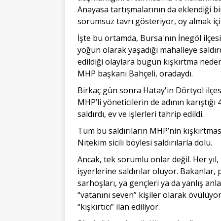
Anayasa tartışmalarının da eklendiği bir
sorumsuz tavrı gösteriyor, oy almak iç
İşte bu ortamda, Bursa'nın İnegöl ilçesi
yoğun olarak yaşadığı mahalleye saldırd
edildiği olaylara bugün kışkırtma neden
MHP başkanı Bahçeli, oradaydı.
Birkaç gün sonra Hatay'in Dörtyol ilçes
MHP’li yöneticilerin de adının karıştığı
saldırdı, ev ve işlerleri tahrip edildi.
Tüm bu saldırıların MHP’nin kışkırtmas
Nitekim sicili böylesi saldırılarla dolu.
Ancak, tek sorumlu onlar değil. Her yıl,
işyerlerine saldırılar oluyor. Bakanlar, 
sarhoşları, ya gençleri ya da yanlış an
“vatanını seven” kişiler olarak övülüyo
“kışkırtıcı” ilan ediliyor.