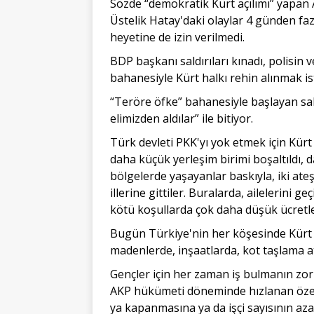
Sözde “demokratik Kürt açılımı” yapan A
Üstelik Hatay'daki olaylar 4 günden fa
heyetine de izin verilmedi.
BDP başkanı saldırıları kınadı, polisin
bahanesiyle Kürt halkı rehin alınmak ist
“Teröre öfke” bahanesiyle başlayan saldı
elimizden aldılar” ile bitiyor.
Türk devleti PKK'yı yok etmek için Kürt 
daha küçük yerleşim birimi boşaltıldı, da
bölgelerde yaşayanlar baskıyla, iki ate
illerine gittiler. Buralarda, ailelerini 
kötü koşullarda çok daha düşük ücretle h
Bugün Türkiye'nin her köşesinde Kürt em
madenlerde, inşaatlarda, kot taşlama a
Gençler için her zaman iş bulmanın zor
AKP hükümeti döneminde hızlanan özelle
ya kapanmasına ya da işçi sayısının az