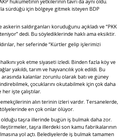
KP hükümetinin yetkilerinin tavrı da aynı oldu.
zla sürdüğü için bölgeye gitmek isteyen BDP
 ve askerin saldırganları koruduğunu açıkladı ve “PKK
eniyor” dedi. Bu söylediklerinde haklı ama eksiktir.
rılar, her seferinde “Kürtler gelip işlerimizi
halkını yok etme siyaseti izledi. Binden fazla köy ve
ğlar yakıldı, tarım ve hayvancılık yok edildi. Bu
ş arasında kalanlar zorunlu olarak batı ve güney
geçindirebilmek, çocuklarını okutabilmek için çok daha
er işte çalıştılar.
ekçilerinin alın terinin izleri vardır. Tersanelerde,
tölyelerinde en çok onlar ölüyor.
 olduğu taşra illerinde bugün iş bulmak daha zor.
ştirmeler, taşra illerdeki son kamu fabrikalarının
almasına yol açtı. Belediyelerde iş bulmak tamamen