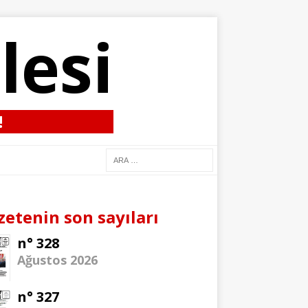
lesi
!
zetenin son sayıları
n° 328
Ağustos 2026
n° 327