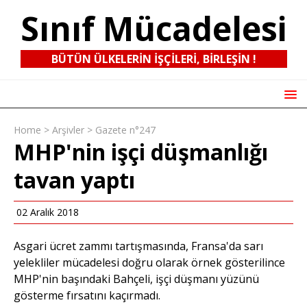
Sınıf Mücadelesi
BÜTÜN ÜLKELERIN IŞÇILERI, BIRLEŞIN !
Home
>
Arşivler
>
Gazete n°247
MHP'nin işçi düşmanlığı
tavan yaptı
02 Aralık 2018
Asgari ücret zammı tartışmasında, Fransa'da sarı
yelekliler mücadelesi doğru olarak örnek gösterilince
MHP'nin başındaki Bahçeli, işçi düşmanı yüzünü
gösterme fırsatını kaçırmadı.