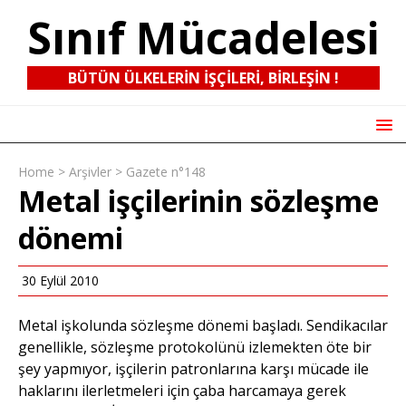
Sınıf Mücadelesi
BÜTÜN ÜLKELERIN IŞÇILERI, BIRLEŞIN !
Home
>
Arşivler
>
Gazete n°148
Metal işçilerinin sözleşme
dönemi
30 Eylül 2010
Metal işkolunda sözleşme dönemi başladı. Sendikacılar
genellikle, sözleşme protokolünü izlemekten öte bir
şey yapmıyor, işçilerin patronlarına karşı mücade ile
haklarını ilerletmeleri için çaba harcamaya gerek