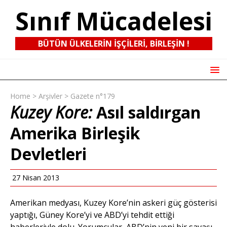
Sınıf Mücadelesi
BÜTÜN ÜLKELERIN IŞÇILERI, BIRLEŞIN !
Home
>
Arşivler
>
Gazete n°179
Kuzey Kore:
Asıl saldırgan
Amerika Birleşik
Devletleri
27 Nisan 2013
Amerikan medyası, Kuzey Kore’nin askeri güç gösterisi
yaptığı, Güney Kore’yi ve ABD’yi tehdit ettiği
haberleriyle dolu. Yorumcular, ABD’nin yeni bir savaşı