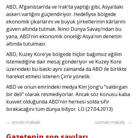
ABD, Afganistan’da ve Irak’ta yaptığı gibi, Asya’daki
askeri varlığını güçlendiriyor. Hedefiyse bölgede
ekonomik çıkarlarını ve büyük şirketlerinin kârlarını
güven altında tutmak. İkinci Dünya Savaşı’ndan bu
yana, ABD’nin ekonomik önceliği Asya’nın denetim
altında tutulması.
ABD, Kuzey Kore’ye bölgede hiçbir bağımsız eğilim
istemediğine dair mesaj gönderiyor ve Kuzey Kore
üzerindeki bu baskı aynı zamanda da ABD ile birlikte
hareket etmesi istenen Çin’e yönelik.
ABD ve onun emrindeki medya Kim Jong’u “saldırgan
bir deli” olarak resmediyorlar. Ancak söz konusu kaba
kuvvet olduğunda ABD’nin herkesi solda sıfır
bırakacağını tüm dünya biliyor. LO (27.04.2013)
← önceki makale
sonraki makale →
Gazetenin son sayıları