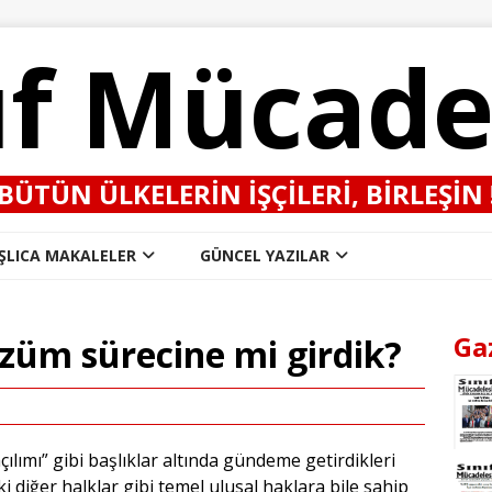
ıf Mücade
BÜTÜN ÜLKELERIN IŞÇILERI, BIRLEŞIN 
ŞLICA MAKALELER
GÜNCEL YAZILAR
Ga
züm sürecine mi girdik?
açılımı” gibi başlıklar altında gündeme getirdikleri
 diğer halklar gibi temel ulusal haklara bile sahip