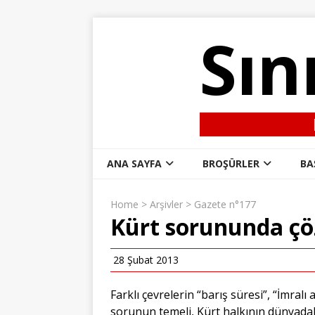
Sın
ANA SAYFA
BROŞÜRLER
BA
Home
>
Arşivler
>
Gazete n°177
Kürt sorununda çö
28 Şubat 2013
Farklı çevrelerin “barış süresi”, “İmralı 
sorunun temeli, Kürt halkının dünyadaki