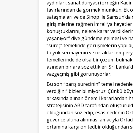
aydınları, sanat dünyası (örneğin Kadir 
tavırlarından da görmek mümkün. Ek ola
sataşmaları ve de Sinop ile Samsun’da öz
girişimlerine rağmen İmralı’ya heyetler
konuştuklarını, nelere karar verdikleri
yaşanıyor” diye gündeme gelmesi ve hat
“süreç” temelinde görüşmelerin yapıldı
büyük sermayenin ve ortakları emperyal
temellerinde de olsa bir çözüm bulmak i
azından bir ara söz ettikleri Sri Lank
vazgeçmiş gibi görünüyorlar.
Bu son “barış sürecinin” temel nedenler
verdiğini” bizler bilmiyoruz. Çünkü bü
arkasında alınan önemli kararlardan ha
stratejisinin ABD tarafından oluşturul
olduğundan söz edip, esas nedenin Orta
güvence altına alınması amacıyla Ortad
ortamına karşı ön tedbir olduğundan söz