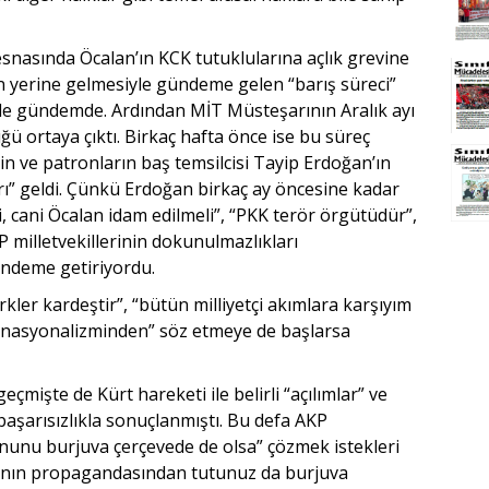
esnasında Öcalan’ın KCK tutuklularına açlık grevine
n yerine gelmesiyle gündeme gelen “barış süreci”
lde gündemde. Ardından MİT Müsteşarının Aralık ayı
ğü ortaya çıktı. Birkaç hafta önce ise bu süreç
n ve patronların baş temsilcisi Tayip Erdoğan’ın
ları” geldi. Çünkü Erdoğan birkaç ay öncesine kadar
, cani Öcalan idam edilmeli”, “PKK terör örgütüdür”,
 milletvekillerinin dokunulmazlıkları
gündeme getiriyordu.
rkler kardeştir”, “bütün milliyetçi akımlara karşıyım
ernasyonalizminden” söz etmeye de başlarsa
eçmişte de Kürt hareketi ile belirli “açılımlar” ve
başarısızlıkla sonuçlanmıştı. Bu defa AKP
nunu burjuva çerçevede de olsa” çözmek istekleri
ının propagandasından tutunuz da burjuva