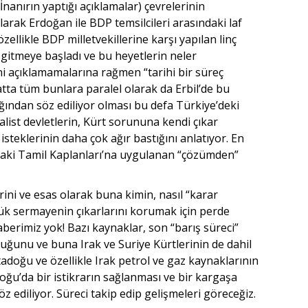
İnanırın yaptığı açıklamalar) çevrelerinin
rak Erdoğan ile BDP temsilcileri arasındaki laf
ellikle BDP milletvekillerine karşı yapılan linç
 gitmeye başladı ve bu heyetlerin neler
ni açıklamamalarına rağmen “tarihi bir süreç
ta tüm bunlara paralel olarak da Erbil’de bu
ğından söz ediliyor olması bu defa Türkiye’deki
ist devletlerin, Kürt sorununa kendi çıkar
steklerinin daha çok ağır bastığını anlatıyor. En
a’daki Tamil Kaplanları’na uygulanan “çözümden”
ini ve esas olarak buna kimin, nasıl “karar
yük sermayenin çıkarlarını korumak için perde
berimiz yok! Bazı kaynaklar, son “barış süreci”
duğunu ve buna Irak ve Suriye Kürtlerinin de dahil
doğu ve özellikle Irak petrol ve gaz kaynaklarının
oğu’da bir istikrarın sağlanması ve bir kargaşa
 ediliyor. Süreci takip edip gelişmeleri göreceğiz.