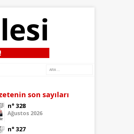
lesi
!
zetenin son sayıları
n° 328
Ağustos 2026
n° 327