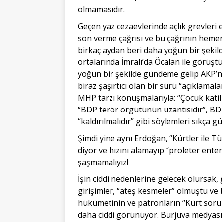
olmamasıdır.
Geçen yaz cezaevlerinde açlık grevleri 
son verme çağrısı ve bu çağrının heme
birkaç aydan beri daha yoğun bir şeki
ortalarında İmralı’da Öcalan ile görüştü
yoğun bir şekilde gündeme gelip AKP’ni
biraz şaşırtıcı olan bir sürü “açıklama
MHP tarzı konuşmalarıyla: “Çocuk katili
“BDP terör örgütünün uzantısıdır”, BDP
“kaldırılmalıdır” gibi söylemleri sıkça 
Şimdi yine aynı Erdoğan, “Kürtler ile Tü
diyor ve hızını alamayıp “proleter ent
şaşmamalıyız!
İşin ciddi nedenlerine gelecek olursak, g
girişimler, “ateş kesmeler” olmuştu ve 
hükümetinin ve patronların “Kürt soru
daha ciddi görünüyor. Burjuva medyas