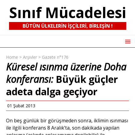
Sınıf Mücadelesi
BÜTÜN ÜLKELERIN IŞÇILERI, BIRLEŞIN !
Home
>
Arşivler
>
Gazete n°176
Küresel ısınma üzerine Doha
konferansı:
Büyük güçler
adeta dalga geçiyor
01 Şubat 2013
On beş günlük bir görüşmeden sonra, iklimin ısınması
ile ilgili konferans 8 Aralık’ta, son dakikada yapılan
anlaşma (aslında anlaşamama denilebilir) ile