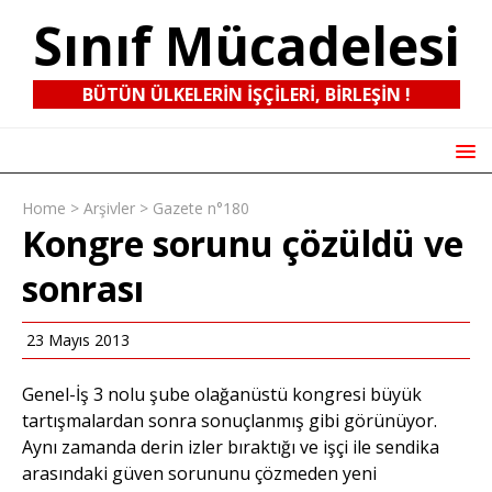
Sınıf Mücadelesi
BÜTÜN ÜLKELERIN IŞÇILERI, BIRLEŞIN !
Home
>
Arşivler
>
Gazete n°180
Kongre sorunu çözüldü ve
sonrası
23 Mayıs 2013
Genel-İş 3 nolu şube olağanüstü kongresi büyük
tartışmalardan sonra sonuçlanmış gibi görünüyor.
Aynı zamanda derin izler bıraktığı ve işçi ile sendika
arasındaki güven sorununu çözmeden yeni