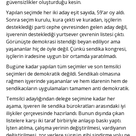
güvensizlikler oluşturduğu kesin.
Yapılan seçimde her iki aday eşit sayıda, 59’ar oy aldı.
Sonra seçim kurulu, kura çekti ve kuradan, işçilerin
desteklediği parti cephe çevresinden gelen aday değil,
işverenin desteklediği yurtsever çevrenin listesi çıktı.
Görünüşte demokrasi istendiği beyan ediliyor ama
yaşananlar hiç de öyle değil. Çünkü sendika kongresi,
işçilerin iradesine uygun bir ortamda yaratılmadı.
Bugüne kadar yapılan tüm seçimler ve son temsilci
seçimleri de demokratik değildi. Sendikalı olmasına
rağmen işyerinde yaşananlar ve hem idarenin hem de
sendikacıların uygulamaları tamamen anti demokratik.
Temsilci adaylığından delege seçimine kadar her
aşama, işveren ile sendika bürokratları arasındaki iyi
ilişkiler çerçevesinde hazırlandı. Bunun dışında çıkan
listelere karşı iki taraf birbiriyle anlaşıp baskı yaptı.
İşten atılma, çalışma yerinin değiştirilmesi, vardiyanın
değiştirilmesi, zor yerlere sürgün gibi sindirme yolu ne