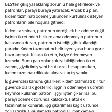
BES’ten çıkış yasaklanıp zorunlu hale getirilecek ve
patronlar, parayı buraya yatıracak. Ancak bu plan,
kıdem tazminatı ödeme yükünden kurtulmak isteyen
patronların bile hoşuna gitmedi.
Kıdem tazminatı, patronun verdiği ek bir ödeme değil,
işçinin ücretinden biriken ama ödenmeyip patronun
kasasında duran, patronun istediği gibi kullandığı
paradır. Kıdem tazminatını belirleyen yasa buna göre
hazırlanmıştı. Kısaca ücretin, işçiye ödenmeyen
kısmıdır. Bunu patronlar çok iyi bildiğinden ücret
zammı, giydirilmiş yani brüt ücret hesaplanırken,
kıdem tazminatı dikkate alınarak artış yapılır.
İş güvencesi kanunu çıkarken, kıdem tazminatı bir tür
güvence olarak gösterildi. İşçinin ödenmeyen ücretini
keyfince kullanan patron, işçiyi işten çıkarırsa, bu
parayı ödemek zorunda kalacaktı. Hatta ek
tazminatlar konarak, işçi çıkarılması kağıt üstünde
zorlaştırıldı. Uygulamada patronlar, mahkemeyi