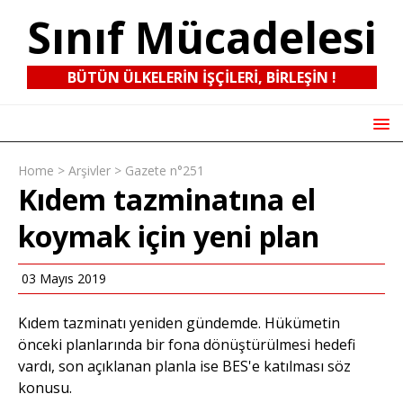
Sınıf Mücadelesi
BÜTÜN ÜLKELERIN IŞÇILERI, BIRLEŞIN !
Home
>
Arşivler
>
Gazete n°251
Kıdem tazminatına el
koymak için yeni plan
03 Mayıs 2019
Kıdem tazminatı yeniden gündemde. Hükümetin
önceki planlarında bir fona dönüştürülmesi hedefi
vardı, son açıklanan planla ise BES'e katılması söz
konusu.