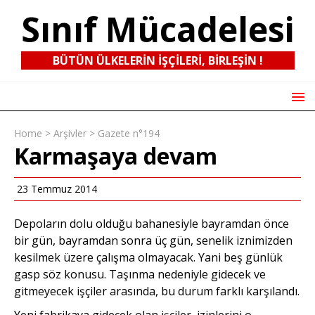
Sınıf Mücadelesi
BÜTÜN ÜLKELERIN IŞÇILERI, BIRLEŞIN !
Home
>
Arşivler
>
Gazete n°194
Karmaşaya devam
23 Temmuz 2014
Depoların dolu olduğu bahanesiyle bayramdan önce
bir gün, bayramdan sonra üç gün, senelik iznimizden
kesilmek üzere çalışma olmayacak. Yani beş günlük
gasp söz konusu. Taşınma nedeniyle gidecek ve
gitmeyecek işçiler arasında, bu durum farklı karşılandı.
Yeni fabrikaya gidecek olan işçiler, izinlerini o