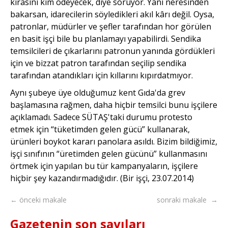
kirasını kim ödeyecek, diye soruyor. Yani neresinden
bakarsan, idarecilerin söyledikleri akıl kârı değil. Oysa,
patronlar, müdürler ve şefler tarafından hor görülen
en basit işçi bile bu planlamayı yapabilirdi. Sendika
temsilcileri de çıkarlarını patronun yanında gördükleri
için ve bizzat patron tarafından seçilip sendika
tarafından atandıkları için kıllarını kıpırdatmıyor.
Aynı şubeye üye olduğumuz kent Gıda'da grev
başlamasına rağmen, daha hiçbir temsilci bunu işçilere
açıklamadı. Sadece SÜTAŞ'taki durumu protesto
etmek için “tüketimden gelen gücü” kullanarak,
ürünleri boykot kararı panolara asıldı. Bizim bildiğimiz,
işçi sınıfının “üretimden gelen gücünü” kullanmasını
örtmek için yapılan bu tür kampanyaların, işçilere
hiçbir şey kazandırmadığıdır. (Bir işçi, 23.07.2014)
← önceki makale
sonraki makale →
Gazetenin son sayıları