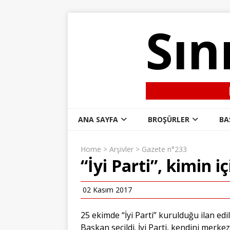
Sın
ANA SAYFA
BROŞÜRLER
BA
Home
>
Arşivler
>
Gazete n°233
“İyi Parti”, kimin iç
02 Kasım 2017
25 ekimde “İyi Parti” kurulduğu ilan edi
Başkan seçildi. İyi Parti, kendini merkez