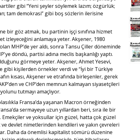
rtiler gibi “Yeni şeyler söylemek lazım; özgürlük;
dan; tam demokrasi” gibi boş sözlerin ilerisine
e bir göz atmak, bu partinin işçi sınıfına hizmet
t izleyeceğini anlamaya yeter. Akşener, 1980
i olan MHP’de yer aldı, sonra Tansu Çiller döneminde
HP'ye döndü, partisi adına meclis başkanlığı yaptı.
olduğunu görmeye yeter. Akşener, Ahmet Yesevi,
gibi kişilerden örnekler verdi ve “İyi bir Türkiye
n lafın kısası, Akşener ve etrafında birleşenler, gerek
KP’den ve CHP’den memnun kalmayan siyasetçileri
r yolunu tutmayı amaçlıyor.
 olasılıkla Fransa’da yaşanan Macron örneğinden
Fransa’da sermayeye uzun yıllardan beri, sıra ile bir
i. Emekçiler ve yoksullar için güzel, hatta çok güzel
t ve devlet nimetlerinden kendileri ve yakın çevreleri
rlar. Daha da önemlisi kapitalist sömürü düzenine
krizin giderek derinleşmesiyle, tüm itibarlarını