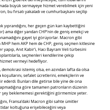
 arenada büyük sermayeye hizmet verebilmek için yeni
cron, bu fırsatı yakaladı ve cumhurbaşkanı seçilip
ık yıprandığını, her geçen gün kan kaybettiğini
yor) ama diğer yandan CHP’nin de geniş emekçi ve
zanamadığını gayet iyi görüyorlar. Macron gibi
hem MHP hem AKP hem de CHP, geniş seçmen kitlesine
r yapıp, Anıt Kabir’i, Hacı Bayram Veli türbesini
oplantılarla, seçmenleri kendilerine çekip
hizmet vermeyi hedefliyor.
, demokrasi istemiş olsa, en azından lafta da olsa
koşullarını, sefalet ücretlerini, emekçilerin ve
r ederdi. Bunları dile getirse bile yine de ona
e yapmadığına göre tamamen patronların düzenin
r şey beklememesi gerektiğini görmemize yeter.
cağını, Fransa’daki Macron gibi sahte ümitler
tidar koltuğuna erişebileceğini veya