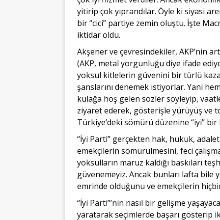
yitirip çok yıprandılar. Öyle ki siyasi
bir “cici” partiye zemin oluştu. İşte Ma
iktidar oldu.
Akşener ve çevresindekiler, AKP’nin art
(AKP, metal yorgunluğu diye ifade edi
yoksul kitlelerin güvenini bir türlü ka
şanslarını denemek istiyorlar. Yani 
kulağa hoş gelen sözler söyleyip, vaatle
ziyaret ederek, gösterişle yürüyüş ve t
Türkiye’deki sömürü düzenine “iyi” bir 
“İyi Parti” gerçekten hak, hukuk, adalet
emekçilerin sömürülmesini, feci çalışma 
yoksulların maruz kaldığı baskıları teşhi
güvenemeyiz. Ancak bunları lafta bil
emrinde olduğunu ve emekçilerin hiçbi
“İyi Parti”’nin nasıl bir gelişme yaşaya
yaratarak seçimlerde başarı gösterip ik