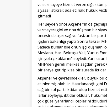
ve sermayeye hizmet veren diğer tüm pa
siyasal istikrar; adalet; hak; hukuk; vic
gitmedi.
Her şeyden önce Akşener’in öz geçmişin
vermeyeceğini ve ona düşman bir siyase
öncesinde aşırı sağ ve faşizan bir part
içişleri bakanlığı yaptı. Sonra tekrar M
Sadece bunlar bile onun işçi düşmanı 
Mevlana, Hacı Bektaş-ı Veli, Yunus Emre 
için yola çıktıklarını” söyledi. Yani uzu
MHP’den gerek merkez sağdan gerek A
bir araya getirip kısa bir sürede iktida
Akşener ve çevresindekiler, büyük bir
esinlenmiş olabilir. Hatırlanacağı gibi 
sağ bir sol parti iktidar olup hizmet ett
laflar söyleyip, iktidar oldular, hüküme
çok güzel yararlandı, ceplerini doludu
çok iyi hizmet verdiler. Ancak ekonomik 