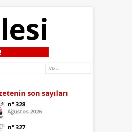
lesi
!
zetenin son sayıları
n° 328
Ağustos 2026
n° 327