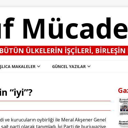
ıf Mücade
BÜTÜN ÜLKELERIN IŞÇILERI, BIRLEŞIN 
ŞLICA MAKALELER
GÜNCEL YAZILAR
Ga
in “iyi”?
ldi ve kurucuların oybirliği ile Meral Akşener Genel
 sağ parti olarak tanımladı. İyi Parti de burjuvaziye