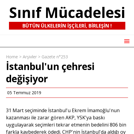
Sınıf Mücadelesi
BÜTÜN ÜLKELERIN IŞÇILERI, BIRLEŞIN !
Home
>
Arşivler
>
Gazete n°253
İstanbul'un çehresi
değişiyor
05 Temmuz 2019
31 Mart seçiminde İstanbul'u Ekrem İmamoğlu'nun
kazanması ile zarar gören AKP, YSK'ya baskı
uygulayarak seçimleri tekrar etmenin bedelini 806 bin
farkla kaybederek ödedi. CHP'nin İstanbul'da aldığı oy