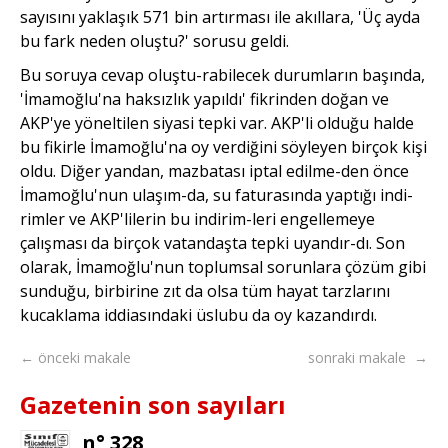
sayısını yaklaşık 571 bin artırması ile akıllara, 'Üç ayda
bu fark neden oluştu?' sorusu geldi.
Bu soruya cevap oluştu-rabilecek durumların başında,
'İmamoğlu'na haksızlık yapıldı' fikrinden doğan ve
AKP'ye yöneltilen siyasi tepki var. AKP'li olduğu halde
bu fikirle İmamoğlu'na oy verdiğini söyleyen birçok kişi
oldu. Diğer yandan, mazbatası iptal edilme-den önce
İmamoğlu'nun ulaşım-da, su faturasında yaptığı indi-
rimler ve AKP'lilerin bu indirim-leri engellemeye
çalışması da birçok vatandaşta tepki uyandır-dı. Son
olarak, İmamoğlu'nun toplumsal sorunlara çözüm gibi
sunduğu, birbirine zıt da olsa tüm hayat tarzlarını
kucaklama iddiasındaki üslubu da oy kazandırdı.
← önceki makale
sonraki makale →
Gazetenin son sayıları
n° 328