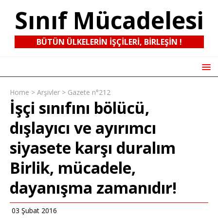
Sınıf Mücadelesi
BÜTÜN ÜLKELERIN IŞÇILERI, BIRLEŞIN !
Home
>
Arşivler
>
Gazete n°212
İşçi sınıfını bölücü,
dışlayıcı ve ayırımcı
siyasete karşı duralım
Birlik, mücadele,
dayanışma zamanıdır!
03 Şubat 2016