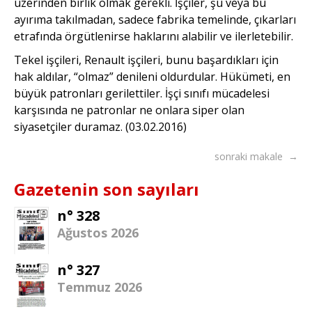
üzerinden birlik olmak gerekli. İşçiler, şu veya bu
ayırıma takılmadan, sadece fabrika temelinde, çıkarları
etrafında örgütlenirse haklarını alabilir ve ilerletebilir.
Tekel işçileri, Renault işçileri, bunu başardıkları için
hak aldılar, “olmaz” denileni oldurdular. Hükümeti, en
büyük patronları gerilettiler. İşçi sınıfı mücadelesi
karşısında ne patronlar ne onlara siper olan
siyasetçiler duramaz. (03.02.2016)
sonraki makale →
Gazetenin son sayıları
n° 328
Ağustos 2026
n° 327
Temmuz 2026