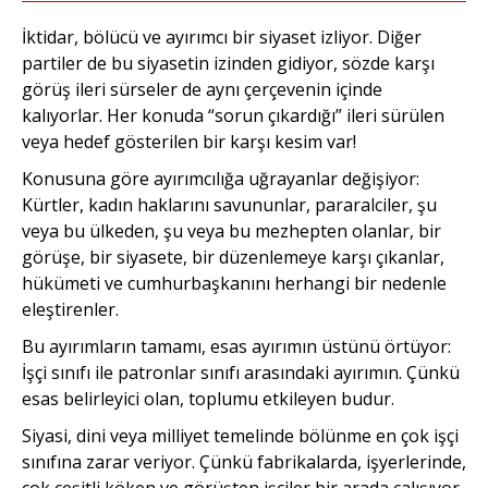
İktidar, bölücü ve ayırımcı bir siyaset izliyor. Diğer
partiler de bu siyasetin izinden gidiyor, sözde karşı
görüş ileri sürseler de aynı çerçevenin içinde
kalıyorlar. Her konuda “sorun çıkardığı” ileri sürülen
veya hedef gösterilen bir karşı kesim var!
Konusuna göre ayırımcılığa uğrayanlar değişiyor:
Kürtler, kadın haklarını savununlar, pararalciler, şu
veya bu ülkeden, şu veya bu mezhepten olanlar, bir
görüşe, bir siyasete, bir düzenlemeye karşı çıkanlar,
hükümeti ve cumhurbaşkanını herhangi bir nedenle
eleştirenler.
Bu ayırımların tamamı, esas ayırımın üstünü örtüyor:
İşçi sınıfı ile patronlar sınıfı arasındaki ayırımın. Çünkü
esas belirleyici olan, toplumu etkileyen budur.
Siyasi, dini veya milliyet temelinde bölünme en çok işçi
sınıfına zarar veriyor. Çünkü fabrikalarda, işyerlerinde,
çok çeşitli köken ve görüşten işçiler bir arada çalışıyor.