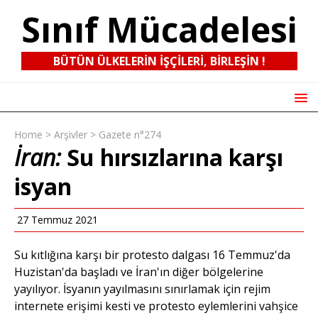
Sınıf Mücadelesi
BÜTÜN ÜLKELERIN IŞÇILERI, BIRLEŞIN !
Home
>
Arşivler
>
Gazete n°274
İran:
Su hırsızlarına karşı
isyan
27 Temmuz 2021
Su kıtlığına karşı bir protesto dalgası 16 Temmuz'da
Huzistan'da başladı ve İran'ın diğer bölgelerine
yayılıyor. İsyanın yayılmasını sınırlamak için rejim
internete erişimi kesti ve protesto eylemlerini vahşice