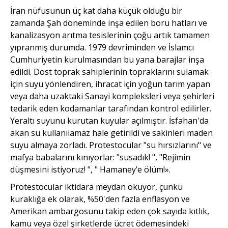
İran nüfusunun üç kat daha küçük olduğu bir
zamanda Şah döneminde inşa edilen boru hatları ve
kanalizasyon arıtma tesislerinin çoğu artık tamamen
yıpranmış durumda. 1979 devriminden ve İslamcı
Cumhuriyetin kurulmasından bu yana barajlar inşa
edildi. Dost toprak sahiplerinin topraklarını sulamak
için suyu yönlendiren, ihracat için yoğun tarım yapan
veya daha uzaktaki Sanayi kompleksleri veya şehirleri
tedarik eden kodamanlar tarafından kontrol edilirler.
Yeraltı suyunu kurutan kuyular açılmıştır. İsfahan'da
akan su kullanılamaz hale getirildi ve sakinleri maden
suyu almaya zorladı. Protestocular "su hırsızlarını" ve
mafya babalarını kınıyorlar: "susadık! ", "Rejimin
düşmesini istiyoruz! ", " Hamaney’e ölüm!».
Protestocular iktidara meydan okuyor, çünkü
kuraklığa ek olarak, %50'den fazla enflasyon ve
Amerikan ambargosunu takip eden çok sayıda kıtlık,
kamu veya özel şirketlerde ücret ödemesindeki