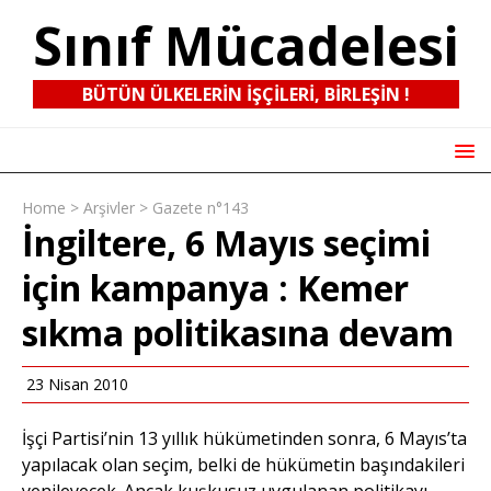
Sınıf Mücadelesi
BÜTÜN ÜLKELERIN IŞÇILERI, BIRLEŞIN !
Home
>
Arşivler
>
Gazete n°143
İngiltere, 6 Mayıs seçimi
için kampanya : Kemer
sıkma politikasına devam
23 Nisan 2010
İşçi Partisi’nin 13 yıllık hükümetinden sonra, 6 Mayıs’ta
yapılacak olan seçim, belki de hükümetin başındakileri
yenileyecek. Ancak kuşkusuz uygulanan politikayı