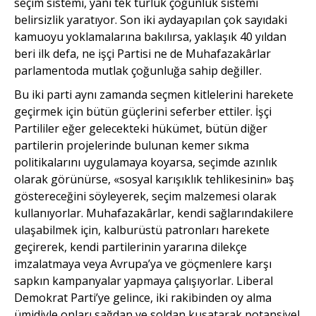
seçim sistemi, yani tek turluk çoğunluk sistemi
belirsizlik yaratıyor. Son iki aydayapılan çok sayıdaki
kamuoyu yoklamalarına bakılırsa, yaklaşık 40 yıldan
beri ilk defa, ne işçi Partisi ne de Muhafazakârlar
parlamentoda mutlak çoğunluğa sahip değiller.
Bu iki parti aynı zamanda seçmen kitlelerini harekete
geçirmek için bütün güçlerini seferber ettiler. İşçi
Partililer eğer gelecekteki hükümet, bütün diğer
partilerin projelerinde bulunan kemer sıkma
politikalarını uygulamaya koyarsa, seçimde azınlık
olarak görünürse, «sosyal karışıklık tehlikesinin» baş
göstereceğini söyleyerek, seçim malzemesi olarak
kullanıyorlar. Muhafazakârlar, kendi sağlarındakilere
ulaşabilmek için, kalburüstü patronları harekete
geçirerek, kendi partilerinin yararına dilekçe
imzalatmaya veya Avrupa’ya ve göçmenlere karşı
sapkın kampanyalar yapmaya çalışıyorlar. Liberal
Demokrat Parti’ye gelince, iki rakibinden oy alma
ümidiyle onları sağdan ve soldan kuşatarak potansiyel