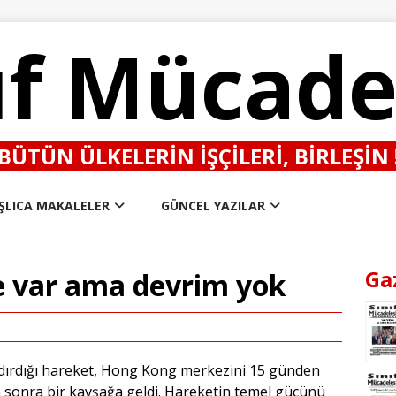
ıf Mücade
BÜTÜN ÜLKELERIN IŞÇILERI, BIRLEŞIN 
ŞLICA MAKALELER
GÜNCEL YAZILAR
Ga
 var ama devrim yok
ndırdığı hareket, Hong Kong merkezini 15 günden
ten sonra bir kavşağa geldi. Hareketin temel gücünü