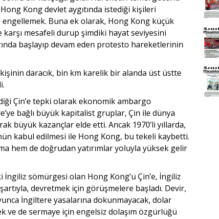
Hong Kong devlet aygıtında istediği kişileri
ini engellemek. Buna ek olarak, Hong Kong küçük
 karşı mesafeli durup şimdiki hayat seviyesini
rında başlayıp devam eden protesto hareketlerinin
işinin daracık, bin km karelik bir alanda üst üstte
i.
ldiği Çin’e tepki olarak ekonomik ambargo
’ye bağlı büyük kapitalist gruplar, Çin ile dünya
arak büyük kazançlar elde etti. Ancak 1970’li yıllarda,
n kabul edilmesi ile Hong Kong, bu tekeli kaybetti.
ma hem de doğrudan yatırımlar yoluyla yüksek gelir
 İngiliz sömürgesi olan Hong Kong’u Çin’e, İngiliz
şartıyla, devretmek için görüşmelere başladı. Devir,
 boyunca İngiltere yasalarına dokunmayacak, dolar
ek ve de sermaye için engelsiz dolaşım özgürlüğü