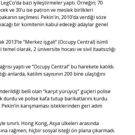
 LegCo’da bazı iyileştirmeler yaptı. Örneğin; 70
ecek ve 30’u ise patron ve meslek birlikleri
akanın seçilmesi. Pekin'in, 2010’da verdiği söze
yacağı bir komitenin kabul edeceği adaylar genel
ak 2013’te “Merkez işgali” (Occupy Central) isimli
temel olarak, 2 üniversite hocası ve sivil itaatsızlığı
ağrısı yaptı ve “Occupy Central” bu harekete katıldı.
tığı anlarda, katılım sayısının 200 bine ulaştığını
erildiği belli olan “karşıt yürüyüş” güçleri polise
ik durdu ve polise kafa tutup barikatlarını kurdu.
e Pekin’in karışmaması isteklerinden geri adım
e sınırlı. Hong Kong, Asya ülkeleri arasında
ına rağmen, hiçbir sosyal isteği ön plana çıkarmadı.