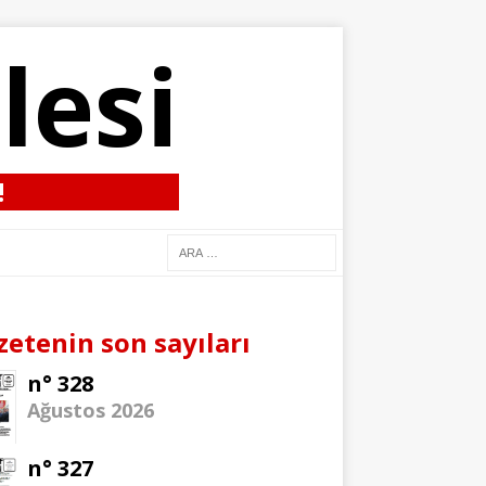
lesi
!
zetenin son sayıları
n° 328
Ağustos 2026
n° 327