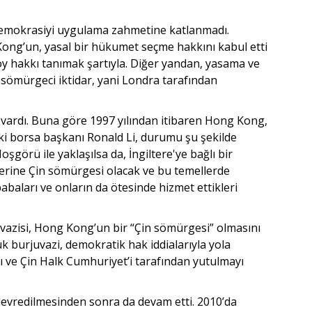
demokrasiyi uygulama zahmetine katlanmadı.
Kong’un, yasal bir hükumet seçme hakkını kabul etti
y hakkı tanımak şartıyla. Diğer yandan, yasama ve
sömürgeci iktidar, yani Londra tarafından
 vardı. Buna göre 1997 yılından itibaren Hong Kong,
ki borsa başkanı Ronald Li, durumu şu şekilde
görü ile yaklaşılsa da, İngiltere'ye bağlı bir
 yerine Çin sömürgesi olacak ve bu temellerde
abaları ve onların da ötesinde hizmet ettikleri
azisi, Hong Kong’un bir “Çin sömürgesi” olmasını
k burjuvazi, demokratik hak iddialarıyla yola
ı ve Çin Halk Cumhuriyet’i tarafından yutulmayı
evredilmesinden sonra da devam etti. 2010’da