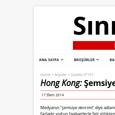
Sın
ANA SAYFA
BROŞÜRLER
BA
Home
>
Arşivler
>
Gazete n°197
Hong Kong:
Şemsiye
17 Ekim 2014
Medyanın “şemsiye devrimi” diye adla
fazladır yoğun faaliyetlerle felç ettik