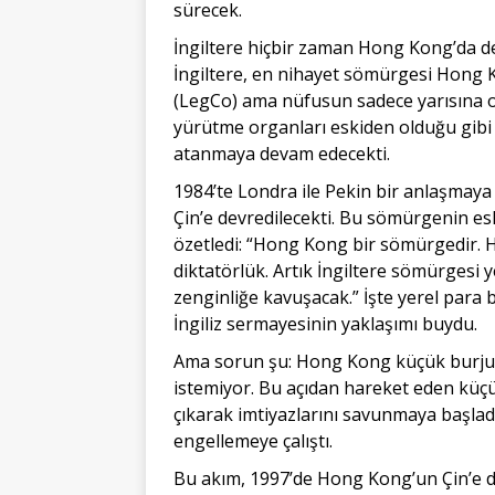
sürecek.
İngiltere hiçbir zaman Hong Kong’da 
İngiltere, en nihayet sömürgesi Hong 
(LegCo) ama nüfusun sadece yarısına o
yürütme organları eskiden olduğu gibi 
atanmaya devam edecekti.
1984’te Londra ile Pekin bir anlaşmaya
Çin’e devredilecekti. Bu sömürgenin es
özetledi: “Hong Kong bir sömürgedir. Hoş
diktatörlük. Artık İngiltere sömürgesi
zenginliğe kavuşacak.” İşte yerel para b
İngiliz sermayesinin yaklaşımı buydu.
Ama sorun şu: Hong Kong küçük burjuv
istemiyor. Bu açıdan hareket eden küçü
çıkarak imtiyazlarını savunmaya başlad
engellemeye çalıştı.
Bu akım, 1997’de Hong Kong’un Çin’e d