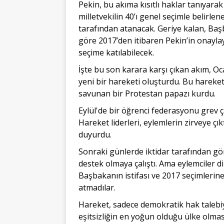
Pekin, bu akıma kısıtlı haklar tanıyarak
milletvekilin 40’ı genel seçimle belirlen
tarafından atanacak. Geriye kalan, Başb
göre 2017’den itibaren Pekin’in onayla
seçime katılabilecek.
İşte bu son karara karşı çıkan akım, Oc
yeni bir hareketi oluşturdu. Bu hareketi 
savunan bir Protestan papazı kurdu.
Eylül'de bir öğrenci federasyonu grev ç
Hareket liderleri, eylemlerin zirveye çık
duyurdu.
Sonraki günlerde iktidar tarafından gönd
destek olmaya çalıştı. Ama eylemciler d
Başbakanın istifası ve 2017 seçimlerin
atmadılar.
Hareket, sadece demokratik hak talebiyl
eşitsizliğin en yoğun olduğu ülke olmas