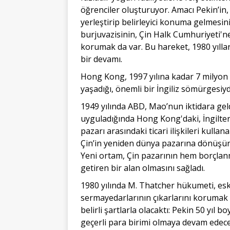
öğrenciler oluşturuyor. Amacı Pekin’in, 
yerleştirip belirleyici konuma gelmes
burjuvazisinin, Çin Halk Cumhuriyeti'ne
korumak da var. Bu hareket, 1980 yılla
bir devamı.
Hong Kong, 1997 yılına kadar 7 milyon k
yaşadığı, önemli bir İngiliz sömürgesiyd
1949 yılında ABD, Mao’nun iktidara ge
uyguladığında Hong Kong'daki, İngiltere
pazarı arasındaki ticari ilişkileri kullan
Çin’in yeniden dünya pazarına dönüşünü
Yeni ortam, Çin pazarının hem borçlan
getiren bir alan olmasını sağladı.
1980 yılında M. Thatcher hükumeti, eski
sermayedarlarının çıkarlarını korumak 
belirli şartlarla olacaktı: Pekin 50 yıl
geçerli para birimi olmaya devam edec