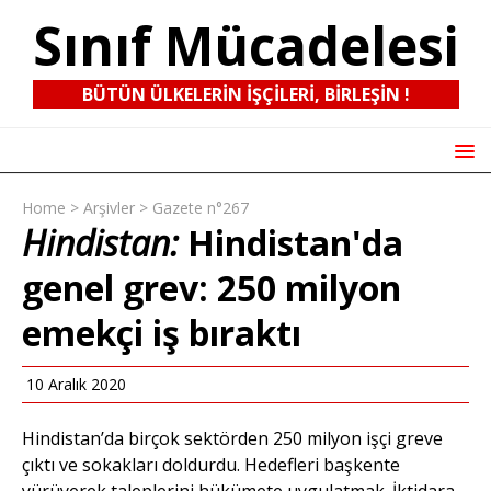
Sınıf Mücadelesi
BÜTÜN ÜLKELERIN IŞÇILERI, BIRLEŞIN !
Home
>
Arşivler
>
Gazete n°267
Hindistan:
Hindistan'da
genel grev: 250 milyon
emekçi iş bıraktı
10 Aralık 2020
Hindistan’da birçok sektörden 250 milyon işçi greve
çıktı ve sokakları doldurdu. Hedefleri başkente
yürüyerek taleplerini hükümete uygulatmak. İktidara