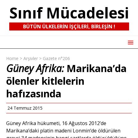
Sınıf Mücadelesi
BÜTÜN ÜLKELERIN IŞÇILERI, BIRLEŞIN !
Home
>
Arşivler
>
Gazete n°206
Güney Afrika:
Marikana’da
ölenler kitlelerin
hafızasında
24 Temmuz 2015
Güney Afrika hükumeti, 16 Ağustos 2012’de
Marikana’daki platin madeni Lonmin’de öldürülen
grevci 34 madencinin hangi şartlarda öldürüldüğüne