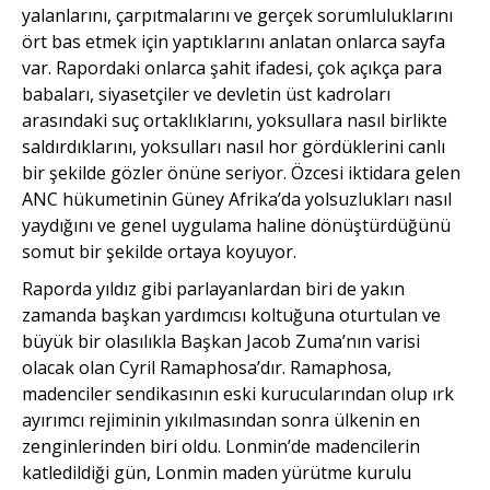
yalanlarını, çarpıtmalarını ve gerçek sorumluluklarını
ört bas etmek için yaptıklarını anlatan onlarca sayfa
var. Rapordaki onlarca şahit ifadesi, çok açıkça para
babaları, siyasetçiler ve devletin üst kadroları
arasındaki suç ortaklıklarını, yoksullara nasıl birlikte
saldırdıklarını, yoksulları nasıl hor gördüklerini canlı
bir şekilde gözler önüne seriyor. Özcesi iktidara gelen
ANC hükumetinin Güney Afrika’da yolsuzlukları nasıl
yaydığını ve genel uygulama haline dönüştürdüğünü
somut bir şekilde ortaya koyuyor.
Raporda yıldız gibi parlayanlardan biri de yakın
zamanda başkan yardımcısı koltuğuna oturtulan ve
büyük bir olasılıkla Başkan Jacob Zuma’nın varisi
olacak olan Cyril Ramaphosa’dır. Ramaphosa,
madenciler sendikasının eski kurucularından olup ırk
ayırımcı rejiminin yıkılmasından sonra ülkenin en
zenginlerinden biri oldu. Lonmin’de madencilerin
katledildiği gün, Lonmin maden yürütme kurulu