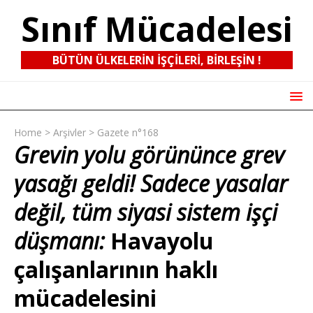
Sınıf Mücadelesi
BÜTÜN ÜLKELERIN IŞÇILERI, BIRLEŞIN !
Home
>
Arşivler
>
Gazete n°168
Grevin yolu görününce grev
yasağı geldi! Sadece yasalar
değil, tüm siyasi sistem işçi
düşmanı:
Havayolu
çalışanlarının haklı
mücadelesini