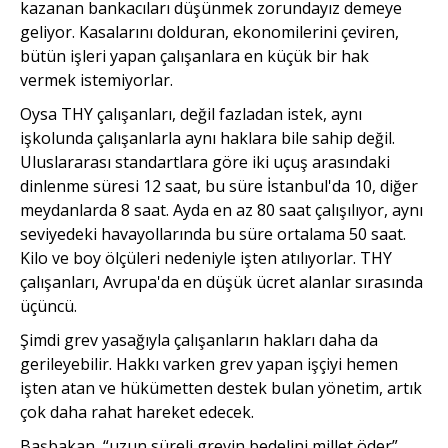
kazanan bankacıları düşünmek zorundayız demeye
geliyor. Kasalarını dolduran, ekonomilerini çeviren,
bütün işleri yapan çalışanlara en küçük bir hak
vermek istemiyorlar.
Oysa THY çalışanları, değil fazladan istek, aynı
işkolunda çalışanlarla aynı haklara bile sahip değil.
Uluslararası standartlara göre iki uçuş arasındaki
dinlenme süresi 12 saat, bu süre İstanbul'da 10, diğer
meydanlarda 8 saat. Ayda en az 80 saat çalışılıyor, aynı
seviyedeki havayollarında bu süre ortalama 50 saat.
Kilo ve boy ölçüleri nedeniyle işten atılıyorlar. THY
çalışanları, Avrupa'da en düşük ücret alanlar sırasında
üçüncü.
Şimdi grev yasağıyla çalışanların hakları daha da
gerileyebilir. Hakkı varken grev yapan işçiyi hemen
işten atan ve hükümetten destek bulan yönetim, artık
çok daha rahat hareket edecek.
Başbakan, “uzun süreli grevin bedelini millet öder”