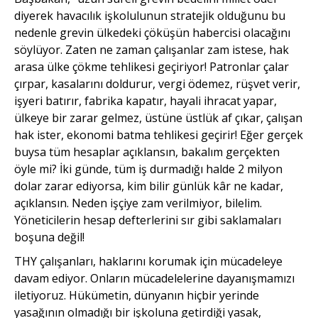
diyerek havacılık işkolulunun stratejik olduğunu bu
nedenle grevin ülkedeki çöküşün habercisi olacağını
söylüyor. Zaten ne zaman çalışanlar zam istese, hak
arasa ülke çökme tehlikesi geçiriyor! Patronlar çalar
çırpar, kasalarını doldurur, vergi ödemez, rüşvet verir,
işyeri batırır, fabrika kapatır, hayali ihracat yapar,
ülkeye bir zarar gelmez, üstüne üstlük af çıkar, çalışan
hak ister, ekonomi batma tehlikesi geçirir! Eğer gerçek
buysa tüm hesaplar açıklansın, bakalım gerçekten
öyle mi? İki günde, tüm iş durmadığı halde 2 milyon
dolar zarar ediyorsa, kim bilir günlük kâr ne kadar,
açıklansın. Neden işçiye zam verilmiyor, bilelim.
Yöneticilerin hesap defterlerini sır gibi saklamaları
boşuna değil!
THY çalışanları, haklarını korumak için mücadeleye
davam ediyor. Onların mücadelelerine dayanışmamızı
iletiyoruz. Hükümetin, dünyanın hiçbir yerinde
yasağının olmadığı bir işkoluna getirdiği yasak,