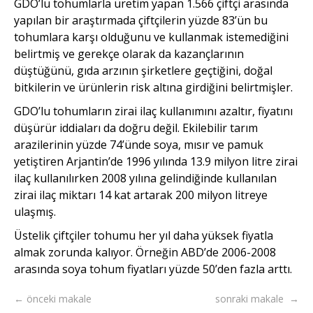
GDO’lu tohumlarla üretim yapan 1.566 çiftçi arasında
yapılan bir araştırmada çiftçilerin yüzde 83’ün bu
tohumlara karşı olduğunu ve kullanmak istemediğini
belirtmiş ve gerekçe olarak da kazançlarının
düştüğünü, gıda arzının şirketlere geçtiğini, doğal
bitkilerin ve ürünlerin risk altına girdiğini belirtmişler.
GDO’lu tohumların zirai ilaç kullanımını azaltır, fiyatını
düşürür iddiaları da doğru değil. Ekilebilir tarım
arazilerinin yüzde 74’ünde soya, mısır ve pamuk
yetiştiren Arjantin’de 1996 yılında 13.9 milyon litre zirai
ilaç kullanılırken 2008 yılına gelindiğinde kullanılan
zirai ilaç miktarı 14 kat artarak 200 milyon litreye
ulaşmış.
Üstelik çiftçiler tohumu her yıl daha yüksek fiyatla
almak zorunda kalıyor. Örneğin ABD’de 2006-2008
arasında soya tohum fiyatları yüzde 50’den fazla arttı.
← önceki makale
sonraki makale →