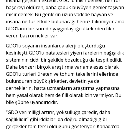
insana geçebilmektedir. GDO’lu mısır demek, her tür
haşereyi öldüren, daha çabuk büyüyen genler taşıyan
mısır demek. Bu genlerin uzun vadede hayvan ve
insana ne tür etkide bulunacağı henüz bilinmiyor ama
GDO’ların bir süredir yaygınlaştığı ülkelerden fikir
veren bazı örnekler var.
GDO’lu soyanın insanlarda alerji oluşturduğu
kesinleşti. GDO’lu patatesleri yiyen farelerin bağışıklık
sisteminin ciddi bir şekilde bozulduğu da tespit edildi.
Daha benzeri birçok araştırma var ama esas olarak
GDO’lu türleri üreten ve tohum tekellerini ellerinde
bulunduran büyük şirketler, devletin ya da
derneklerin, hatta uzmanların araştırma yapmasına
hem yasal olarak hem de fiili olarak izin vermiyor. Bu
bile şüphe uyandırıcıdır.
“GDO verimliliği artırır, yoksulluğa çaredir, daha
sağlıklıdır” gibi iddiaları da doğru olmadığı gibi
gerçekler tam tersi olduğunu gösteriyor. Kanada’da