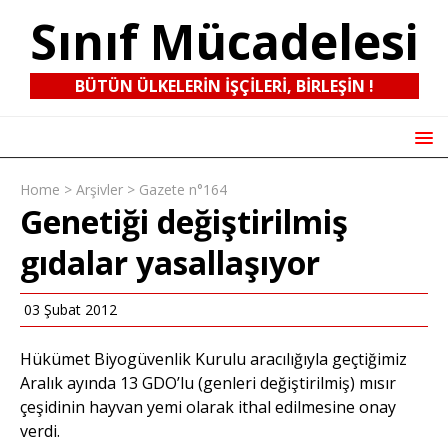
Sınıf Mücadelesi
BÜTÜN ÜLKELERIN IŞÇILERI, BIRLEŞIN !
Home
>
Arşivler
>
Gazete n°164
Genetiği değiştirilmiş
gıdalar yasallaşıyor
03 Şubat 2012
Hükümet Biyogüvenlik Kurulu aracılığıyla geçtiğimiz
Aralık ayında 13 GDO’lu (genleri değiştirilmiş) mısır
çeşidinin hayvan yemi olarak ithal edilmesine onay
verdi.