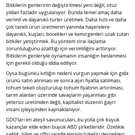
Bitkilerin genlerinin değiştirilmesi yeni değil, otuz
yıldan fazladır uygulanıyor. Bunda temel amaç daha
verimli ve dayanıklı türler üretmek. Daha hızlı ve daha
çok taneli ürün üretmenin yanında haşerelere
dayanıklı, kuşları, böcekleri ve kemirgenleri uzak tutan
bitkiler yetiştirmek. Bu yöntem zirai ilaçlama
zorunluluğunu azalttığı için verimliliğini arttırıyor.
Bitkilerin genleriyle oynamanın insanlığın beslenmesi
için gerekli olduğu iddia ediliyor.
Oysa bugünkü kıtlığın nedeni vurgun yapmak için gıda
ürünü satın alınması ve sonra aşırı fiyatla satılması,
tohum tekeli oluşturulup tohum fiyatının artırılması,
tarım alanları üzerinde savaşların yaşanması gibi
yetersiz üretimden değil, kapitalist düzenin gayri
insani işleyişinden kaynaklanıyor.
GDO’ları en ateşli savunucuları, bu yolla çok büyük
kazançlar elde eden büyük ABD şirketleridir. Özelikle
sağlık, bilim ve çiftçi sendikalarıyla tüketici dernekleri,