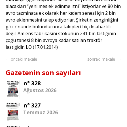
alacakları “yeni meslek edinme izni” istiyorlar ve 80 bin
avro tazminata ek olarak her kıdem senesi için 2 bin
avro eklenmesini talep ediyorlar. Şirketin zenginliğini
göz önünde bulundurunca talepleri hiç de abartılı
değil: Amiens fabrikasını stokunun 241 bin lastiğinin
çoğu tanesi 8 bin avroya kadar satılan traktör
lastiğidir. LO (17.01.2014)
← önceki makale
sonraki makale →
Gazetenin son sayıları
n° 328
Ağustos 2026
n° 327
Temmuz 2026