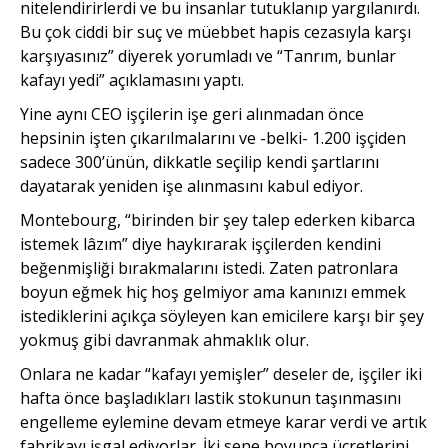
nitelendirirlerdi ve bu insanlar tutuklanıp yargılanırdı.
Bu çok ciddi bir suç ve müebbet hapis cezasıyla karşı
karşıyasınız” diyerek yorumladı ve “Tanrım, bunlar
kafayı yedi” açıklamasını yaptı.
Yine aynı CEO işçilerin işe geri alınmadan önce
hepsinin işten çıkarılmalarını ve -belki- 1.200 işçiden
sadece 300’ünün, dikkatle seçilip kendi şartlarını
dayatarak yeniden işe alınmasını kabul ediyor.
Montebourg, “birinden bir şey talep ederken kibarca
istemek lâzım” diye haykırarak işçilerden kendini
beğenmişliği bırakmalarını istedi. Zaten patronlara
boyun eğmek hiç hoş gelmiyor ama kanınızı emmek
istediklerini açıkça söyleyen kan emicilere karşı bir şey
yokmuş gibi davranmak ahmaklık olur.
Onlara ne kadar “kafayı yemişler” deseler de, işçiler iki
hafta önce başladıkları lastik stokunun taşınmasını
engelleme eylemine devam etmeye karar verdi ve artık
fabrikayı işgal ediyorlar. İki sene boyunca ücretlerini