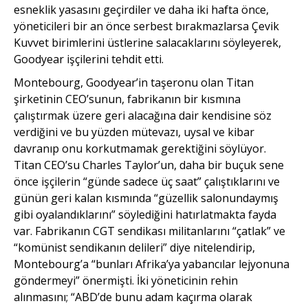
esneklik yasasını geçirdiler ve daha iki hafta önce,
yöneticileri bir an önce serbest bırakmazlarsa Çevik
Kuvvet birimlerini üstlerine salacaklarını söyleyerek,
Goodyear işçilerini tehdit etti.
Montebourg, Goodyear’in taşeronu olan Titan
şirketinin CEO’sunun, fabrikanın bir kısmına
çalıştırmak üzere geri alacağına dair kendisine söz
verdiğini ve bu yüzden mütevazı, uysal ve kibar
davranıp onu korkutmamak gerektiğini söylüyor.
Titan CEO’su Charles Taylor’un, daha bir buçuk sene
önce işçilerin “günde sadece üç saat” çalıştıklarını ve
günün geri kalan kısmında “güzellik salonundaymış
gibi oyalandıklarını” söylediğini hatırlatmakta fayda
var. Fabrikanın CGT sendikası militanlarını “çatlak” ve
“komünist sendikanın delileri” diye nitelendirip,
Montebourg’a “bunları Afrika’ya yabancılar lejyonuna
göndermeyi” önermişti. İki yöneticinin rehin
alınmasını; “ABD’de bunu adam kaçırma olarak