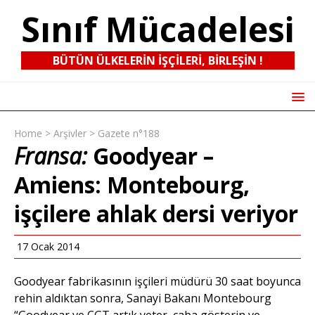
Sınıf Mücadelesi
BÜTÜN ÜLKELERIN IŞÇILERI, BIRLEŞIN !
Home
>
Arşivler
>
Gazete n°188
Fransa:
Goodyear –
Amiens: Montebourg,
işçilere ahlak dersi veriyor
17 Ocak 2014
Goodyear fabrikasının işçileri müdürü 30 saat boyunca
rehin aldıktan sonra, Sanayi Bakanı Montebourg
“Goodyear ve CGT artık yeter, çaba gösterin ve