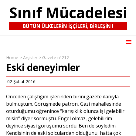
Sınıf Mücadelesi
BÜTÜN ÜLKELERIN IŞÇILERI, BIRLEŞIN !
Home
>
Arşivler
>
Gazete n°212
Eski deneyimler
02 Şubat 2016
Önceden çalıştığım işlerinden birini gazete ilanıyla
bulmuştum. Görüşmede patron, Gazi mahallesinde
oturduğumu öğrenince “karışıklık olunca işi gelebilir
misin” diyer sormuştu. Engel olmaz, gelebilirim
deyince siyasi görüşümü sordu. Ben de söyledim.
Kendisinin de eski solculardan olduğunu, hatta çok