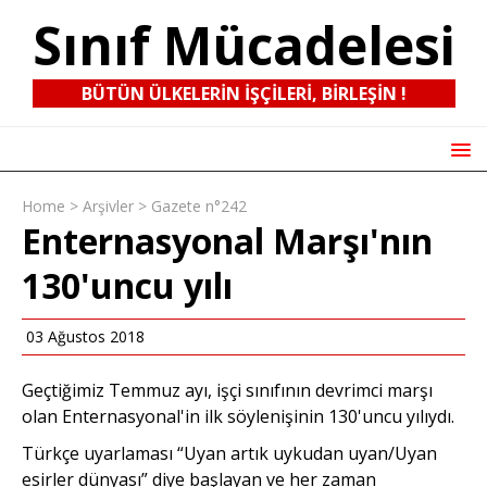
Sınıf Mücadelesi
BÜTÜN ÜLKELERIN IŞÇILERI, BIRLEŞIN !
Home
>
Arşivler
>
Gazete n°242
Enternasyonal Marşı'nın
130'uncu yılı
03 Ağustos 2018
Geçtiğimiz Temmuz ayı, işçi sınıfının devrimci marşı
olan Enternasyonal'in ilk söylenişinin 130'uncu yılıydı.
Türkçe uyarlaması “Uyan artık uykudan uyan/Uyan
esirler dünyası” diye başlayan ve her zaman