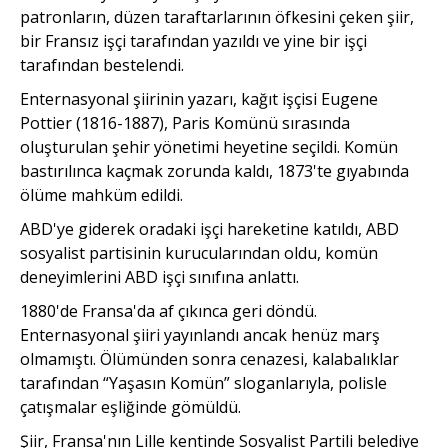
patronların, düzen taraftarlarının öfkesini çeken şiir,
bir Fransız işçi tarafından yazıldı ve yine bir işçi
tarafından bestelendi.
Enternasyonal şiirinin yazarı, kağıt işçisi Eugene
Pottier (1816-1887), Paris Komünü sırasında
oluşturulan şehir yönetimi heyetine seçildi. Komün
bastırılınca kaçmak zorunda kaldı, 1873'te gıyabında
ölüme mahküm edildi.
ABD'ye giderek oradaki işçi hareketine katıldı, ABD
sosyalist partisinin kurucularından oldu, komün
deneyimlerini ABD işçi sınıfına anlattı.
1880'de Fransa'da af çıkınca geri döndü.
Enternasyonal şiiri yayınlandı ancak henüz marş
olmamıştı. Ölümünden sonra cenazesi, kalabalıklar
tarafından “Yaşasın Komün” sloganlarıyla, polisle
çatışmalar eşliğinde gömüldü.
Şiir, Fransa'nın Lille kentinde Sosyalist Partili belediye