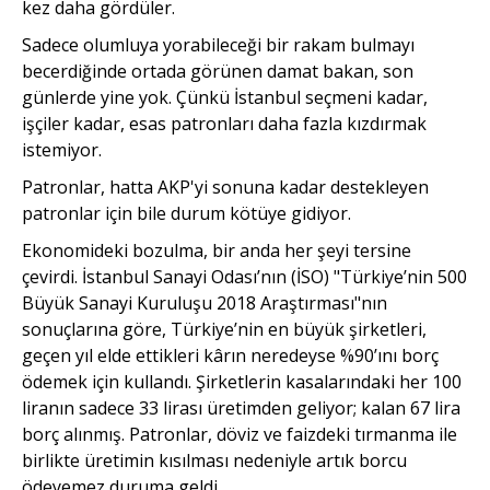
kez daha gördüler.
Sadece olumluya yorabileceği bir rakam bulmayı
becerdiğinde ortada görünen damat bakan, son
günlerde yine yok. Çünkü İstanbul seçmeni kadar,
işçiler kadar, esas patronları daha fazla kızdırmak
istemiyor.
Patronlar, hatta AKP'yi sonuna kadar destekleyen
patronlar için bile durum kötüye gidiyor.
Ekonomideki bozulma, bir anda her şeyi tersine
çevirdi. İstanbul Sanayi Odası’nın (İSO) "Türkiye’nin 500
Büyük Sanayi Kuruluşu 2018 Araştırması"nın
sonuçlarına göre, Türkiye’nin en büyük şirketleri,
geçen yıl elde ettikleri kârın neredeyse %90’ını borç
ödemek için kullandı. Şirketlerin kasalarındaki her 100
liranın sadece 33 lirası üretimden geliyor; kalan 67 lira
borç alınmış. Patronlar, döviz ve faizdeki tırmanma ile
birlikte üretimin kısılması nedeniyle artık borcu
ödeyemez duruma geldi.