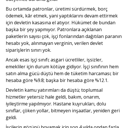
Bu ortamda patronlar, üretimi sürdürmek, borç
ödemek, kâr etmek, yani yaptıklarını devam ettirmek
için devletin kasasına el atıyor. Hükümet de bundan
başka bir şey yapmıyor. Patronlara açıklanan
paketlerin sayısı çok, işçi fonlarından dağıtılan paranın
hesabı yok, alınmayan verginin, verilen devlet
siparişlerin sınırı yok.
Ancak esas işçi sınıfı; asgari ücretliler, işsizler,
emekliler için durum kötüye gidiyor. İşçi sınıfının hem
satın alma gücü düştü hem de tüketim harcaması; bir
hesaba göre %9.8; başka bir hesaba göre %12.1.
Devletin kamu yatırımları da düştü; toplumsal
hizmetler yetersiz hale geldi, bakım, onarım,
iyileştirme yapılmıyor. Hastane kuyrukları, dolu
sınıflar, çöken yollar, bitmeyen inşaatlar, yeniden geri
geldi.
İşçilerin gözünü boyamak için son 4 yılda ondan fazla