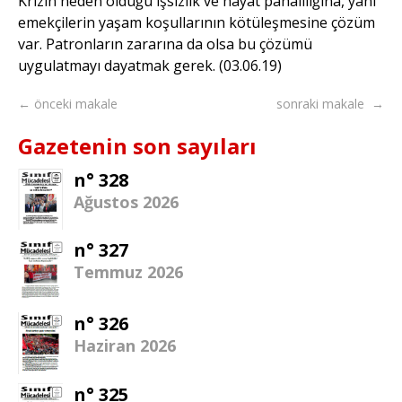
Krizin neden olduğu işsizlik ve hayat pahalılığına, yani
emekçilerin yaşam koşullarının kötüleşmesine çözüm
var. Patronların zararına da olsa bu çözümü
uygulatmayı dayatmak gerek. (03.06.19)
← önceki makale
sonraki makale →
Gazetenin son sayıları
n° 328
Ağustos 2026
n° 327
Temmuz 2026
n° 326
Haziran 2026
n° 325