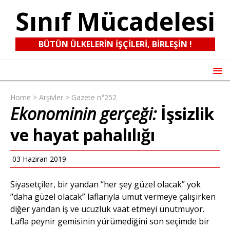
Sınıf Mücadelesi
BÜTÜN ÜLKELERIN IŞÇILERI, BIRLEŞIN !
Home
>
Arşivler
>
Gazete n°252
Ekonominin gerçeği:
İşsizlik
ve hayat pahalılığı
03 Haziran 2019
Siyasetçiler, bir yandan “her şey güzel olacak” yok
“daha güzel olacak” laflarıyla umut vermeye çalışırken
diğer yandan iş ve ucuzluk vaat etmeyi unutmuyor.
Lafla peynir gemisinin yürümediğini son seçimde bir