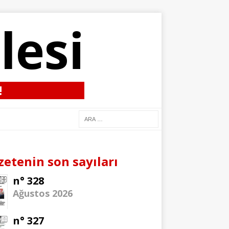
lesi
!
zetenin son sayıları
n° 328
Ağustos 2026
n° 327