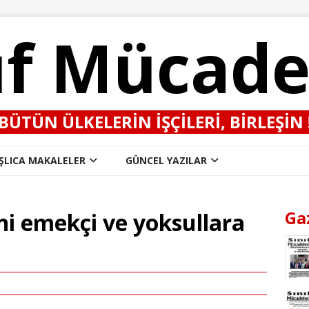
ıf Mücade
BÜTÜN ÜLKELERIN IŞÇILERI, BIRLEŞIN 
ŞLICA MAKALELER
GÜNCEL YAZILAR
Ga
i emekçi ve yoksullara