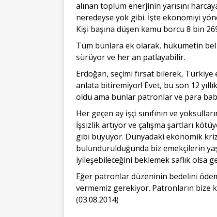
alınan toplum enerjinin yarısını harcay
nere­deyse yok gibi. İşte ekonomiyi yön
Kişi başına düşen kamu borcu 8 bin 269
Tüm bunlara ek olarak, hükumetin bel 
sürüyor ve her an patlayabilir.
Erdoğan, seçimi fırsat bilerek, Türkiye
anlata bitiremiyor! Evet, bu son 12 yıl
oldu ama bunlar patronlar ve para babal
Her geçen ay işçi sınıfının ve yoksull
İşsizlik artıyor ve çalışma şartları köt
gibi büyüyor. Dünyadaki ekonomik kri
bulunduruldu­ğunda biz emekçilerin y
iyileşebileceğini beklemek saflık olsa g
Eğer patronlar düzeninin bedelini öde
vermemiz gerekiyor. Patronların bize ka
(03.08.2014)