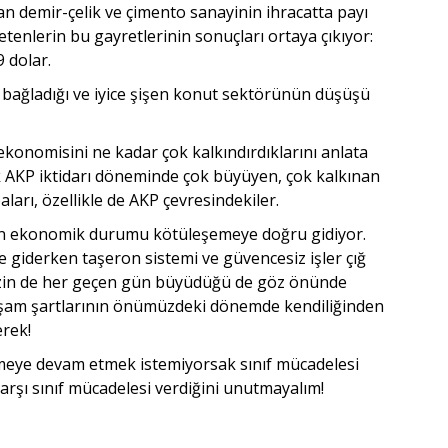
an demir-çelik ve çimento sanayinin ihracatta payı
etenlerin bu gayretlerinin sonuçları ortaya çıkıyor:
 dolar.
bağladığı ve iyice şişen konut sektörünün düşüşü
 ekonomisini ne kadar çok kalkındırdıklarını anlata
lık AKP iktidarı döne­minde çok büyüyen, çok kalkınan
arı, özellikle de AKP çev­resindekiler.
arın ekonomik durumu kötüleşemeye doğru gidiyor.
üye giderken taşeron sistemi ve güvencesiz işler çığ
zin de her geçen gün büyüdüğü de göz önünde
aşam şartlarının önümüzdeki dönemde kendiliğinden
erek!
meye devam etmek istemiyorsak sınıf mücadelesi
rşı sınıf mücadelesi ver­diğini unutmayalım!