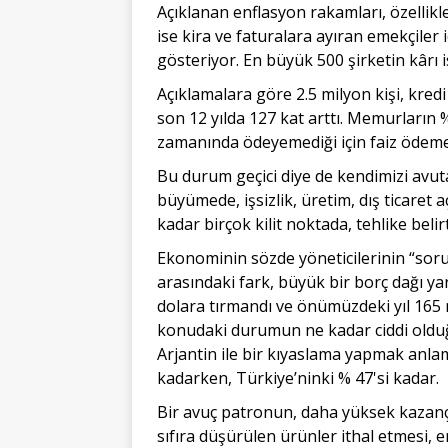
Açıklanan enflasyon rakamları, özellikle 
ise kira ve faturalara ayıran emekçiler i
gösteriyor. En büyük 500 şirketin kârı 
Açıklamalara göre 2.5 milyon kişi, kredi
son 12 yılda 127 kat arttı. Memurların
zamanında ödeyemediği için faiz ödem
Bu durum geçici diye de kendimizi avu
büyümede, işsizlik, üretim, dış ticaret 
kadar birçok kilit noktada, tehlike belirt
Ekonominin sözde yöne­ticilerinin “sorun 
arasındaki fark, büyük bir borç dağı ya
dolara tırmandı ve önümüzdeki yıl 165 
konudaki durumun ne kadar ciddi olduğ
Arjantin ile bir kıyaslama yapmak anlaml
kadarken, Türkiye’ninki % 47'si kadar.
Bir avuç patronun, daha yüksek kazanç i
sıfıra düşürülen ürünler ithal etmesi, e