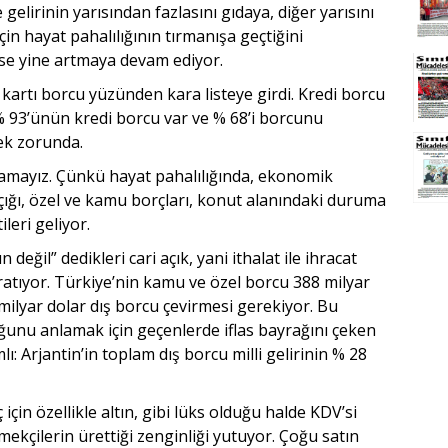
gelirinin yarısından faz­lasını gıdaya, diğer yarısını
çin hayat pahalılığının tırmanışa geçtiğini
ise yine artmaya devam ediyor.
 kartı borcu yüzünden kara listeye girdi. Kredi borcu
 % 93’ünün kredi borcu var ve % 68’i borcunu
ek zorunda.
tamayız. Çünkü hayat pahalılığında, ekonomik
açığı, özel ve kamu borç­ları, konut alanındaki duruma
ileri geliyor.
değil” dedikleri cari açık, yani ithalat ile ihracat
ratıyor. Türkiye’nin kamu ve özel borcu 388 milyar
milyar dolar dış borcu çevirmesi gerekiyor. Bu
unu anlamak için geçenlerde iflas bayrağını çeken
ı: Arjantin’in toplam dış borcu milli gelirinin % 28
çin özellikle altın, gibi lüks olduğu halde KDV’si
mekçilerin ürettiği zen­ginliği yutuyor. Çoğu satın