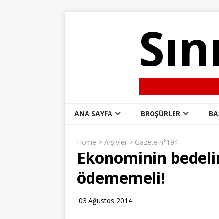
Sın
ANA SAYFA
BROŞÜRLER
BA
Home
>
Arşivler
>
Gazete n°194
Ekonominin bedelin
ödememeli!
03 Ağustos 2014