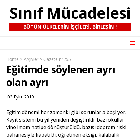
Sınıf Mücadelesi
BÜTÜN ÜLKELERIN IŞÇILERI, BIRLEŞIN !
Home
>
Arşivler
>
Gazete n°255
Eğitimde söylenen ayrı
olan ayrı
03 Eylül 2019
Eğitim dönemi her zamanki gibi sorunlarla başlıyor.
Kayıt sistemi bu yıl yeniden değiştirildi, bazı okullar
yine imam hatipe dönüştürüldü, bazısı deprem riski
bahanesiyle kapatıldı, öğretmen eksiği, kalabalık