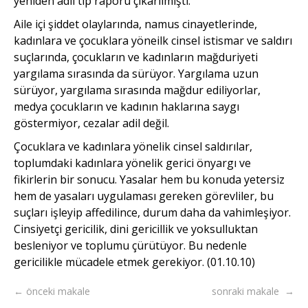
yeniden adlı tıp raporu çıkarılmıştı.
Aile içi şiddet olaylarında, namus cinayetlerinde,
kadınlara ve çocuklara yöneilk cinsel istismar ve saldırı
suçlarında, çocukların ve kadınların mağduriyeti
yargılama sırasında da sürüyor. Yargılama uzun
sürüyor, yargılama sırasında mağdur ediliyorlar,
medya çocukların ve kadının haklarına saygı
göstermiyor, cezalar adil değil.
Çocuklara ve kadınlara yönelik cinsel saldırılar,
toplumdaki kadınlara yönelik gerici önyargı ve
fikirlerin bir sonucu. Yasalar hem bu konuda yetersiz
hem de yasaları uygulaması gereken görevliler, bu
suçları işleyip affedilince, durum daha da vahimleşiyor.
Cinsiyetçi gericilik, dini gericillik ve yoksulluktan
besleniyor ve toplumu çürütüyor. Bu nedenle
gericilikle mücadele etmek gerekiyor. (01.10.10)
← önceki makale
sonraki makale →