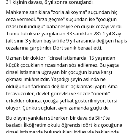
31 kişinin davası, 6 yıl sonra sonuçlandı.
Mahkeme sanıklara "zorla alıkoyma" suçundan hiç
ceza vermedi, "ırza geçme" suçundan ise "çocuğun
rızası bulunduğu" bahanesiyle en düşük cezayı verdi.
Tümü tutuksuz yargılanan 33 sanıktan 28'i 1 yıl 8 ay
(alt sınır 3 yıldan başlar) ile 9 yıl arasında değişen hapis
cezalarına çarptırıldı. Dört sanık beraat etti.
Uzman bir doktor, "cinsel istismarda, 15 yaşından
küçük çocukların rızasından söz edilemez. Bu yaşta
cinsel istismara uğrayan bir çocuğun buna karşı
çıkması imkânsızdır. Yaşadığı şeyin aslında ne
olduğunun farkında değildir" açıklaması yaptı. Ama
tecavüzcüler, devlet görevlisi ve sözde “önemli”
erkekler olunca, çocuğa şefkat gösterilmiyor, tersi
oluyor. Çünkü suçlular, aynı zamanda güçlü de.
Bu olayın yankıları sürerken bir dava da Siirt'te
başladı. İlköğretim okulu öğrencisi dört kız çocuğuna
cinsel istismarda bulundukları iddiasıyla haklarında