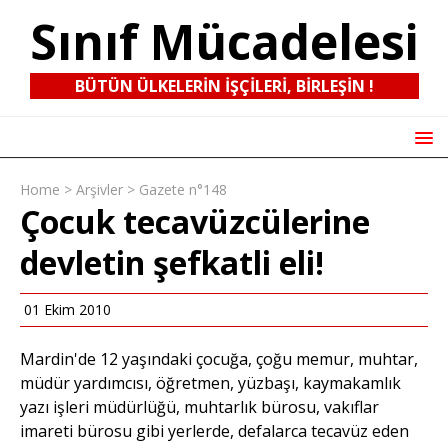
Sınıf Mücadelesi
BÜTÜN ÜLKELERIN IŞÇILERI, BIRLEŞIN !
Home
>
Arşivler
>
Gazete n°148
Çocuk tecavüzcülerine
devletin şefkatli eli!
01 Ekim 2010
Mardin'de 12 yaşındaki çocuğa, çoğu memur, muhtar,
müdür yardımcısı, öğretmen, yüzbaşı, kaymakamlık
yazı işleri müdürlüğü, muhtarlık bürosu, vakıflar
imareti bürosu gibi yerlerde, defalarca tecavüz eden