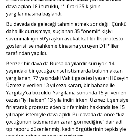
dava açılan 18'i tutuklu, 1'i firari 35 kişinin
yargılanmasına başlandı.
Bu davada da geleceği tahmin etmek zor değil. Çünkü
daha ilk duruşmaya, suçlanan 35 “önemli” kişiyi
savunmak için 50'yi aşkın avukat katıldı. İlk protesto
gösterisi ise mahkeme binasına yürüyen DTP'liler
tarafından yapıldı.
Benzer bir dava da Bursa'da yılardır sürüyor. 14
yaşındaki bir çocuğa cinsel istismarda bulunmaktan
yargılanan, 77 yaşındaki Vakit gazetesi yazarı Hüseyin
Üzmez'e verilen 13 yıl ceza kararı, bir bahane ile
Yargıtay'ca bozuldu. Yargılama sonunda 15 yıl verilen
cezası “iyi halden” 13 yıla indirilirken, Üzmez'i, şemsiye
fırlatarak protesto eden bir feminist hakkında ise 15
yıl hapis istemiyle dava açıldı. Bu davada da önce “kız
çocuğunun istismardan zarar görmediğine” dair adli
tıp raporu düzenlenmiş, kadın örgütlerinin tepkisiyle