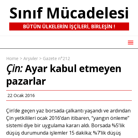
Sınıf Mücadelesi
BÜTÜN ÜLKELERIN IŞÇILERI, BIRLEŞIN !
Home
>
Arşivler
>
Gazete n°212
Çin:
Ayar kabul etmeyen
pazarlar
22 Ocak 2016
Çin’de geçen yaz borsada çalkantı yaşandı ve ardından
Çin yetkilileri ocak 2016’dan itibaren, “yangın önleme”
sistemi diye bir uygulama kararı aldı. Borsada %5’lik
düşüş durumunda işlemler 15 dakika; %7’lik düşüş