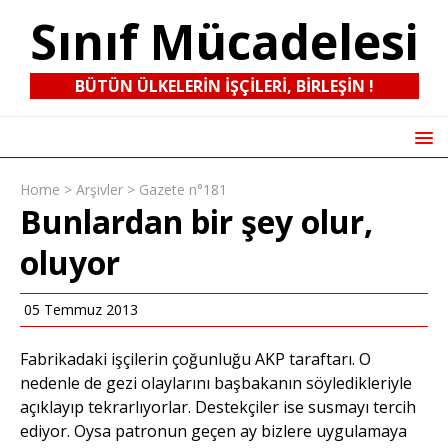
Sınıf Mücadelesi
BÜTÜN ÜLKELERIN IŞÇILERI, BIRLEŞIN !
Home
>
Arşivler
>
Gazete n°181
Bunlardan bir şey olur,
oluyor
05 Temmuz 2013
Fabrikadaki işçilerin çoğunluğu AKP taraftarı. O
nedenle de gezi olaylarını başbakanın söyledikleriyle
açıklayıp tekrarlıyorlar. Destekçiler ise susmayı tercih
ediyor. Oysa patronun geçen ay bizlere uygulamaya