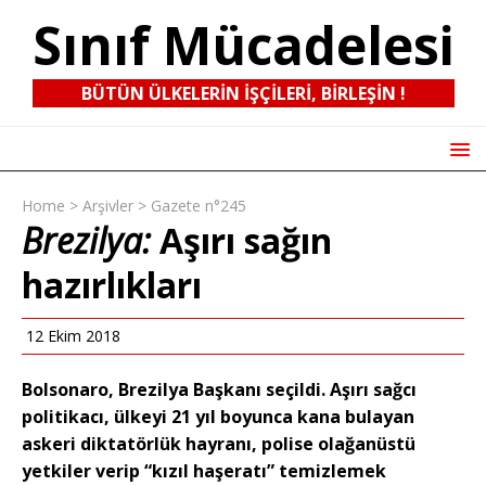
Sınıf Mücadelesi
BÜTÜN ÜLKELERIN IŞÇILERI, BIRLEŞIN !
Home
>
Arşivler
>
Gazete n°245
Brezilya:
Aşırı sağın
hazırlıkları
12 Ekim 2018
Bolsonaro, Brezilya Başkanı seçildi. Aşırı sağcı
politikacı, ülkeyi 21 yıl boyunca kana bulayan
askeri diktatörlük hayranı, polise olağanüstü
yetkiler verip “kızıl haşeratı” temizlemek