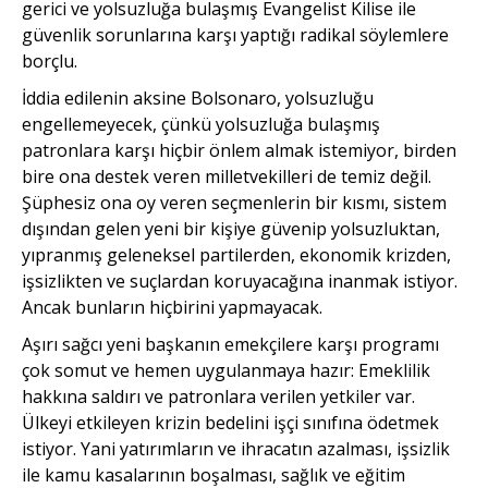
gerici ve yolsuzluğa bulaşmış Evangelist Kilise ile
güvenlik sorunlarına karşı yaptığı radikal söylemlere
borçlu.
İddia edilenin aksine Bolsonaro, yolsuzluğu
engellemeyecek, çünkü yolsuzluğa bulaşmış
patronlara karşı hiçbir önlem almak istemiyor, birden
bire ona destek veren milletvekilleri de temiz değil.
Şüphesiz ona oy veren seçmenlerin bir kısmı, sistem
dışından gelen yeni bir kişiye güvenip yolsuzluktan,
yıpranmış geleneksel partilerden, ekonomik krizden,
işsizlikten ve suçlardan koruyacağına inanmak istiyor.
Ancak bunların hiçbirini yapmayacak.
Aşırı sağcı yeni başkanın emekçilere karşı programı
çok somut ve hemen uygulanmaya hazır: Emeklilik
hakkına saldırı ve patronlara verilen yetkiler var.
Ülkeyi etkileyen krizin bedelini işçi sınıfına ödetmek
istiyor. Yani yatırımların ve ihracatın azalması, işsizlik
ile kamu kasalarının boşalması, sağlık ve eğitim