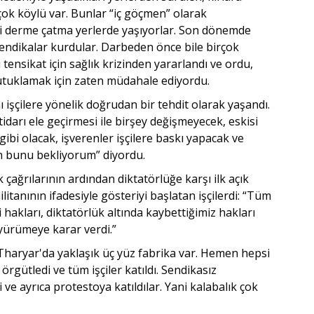
k köylü var. Bunlar “iç göçmen” olarak
ki derme çatma yerlerde yaşıyorlar. Son dönemde
 sendikalar kurdular. Darbeden önce bile birçok
lu tensikat için sağlık krizinden yararlandı ve ordu,
tutuklamak için zaten müdahale ediyordu.
ı işçilere yönelik doğrudan bir tehdit olarak yaşandı.
tidarı ele geçirmesi ile birşey değişmeyecek, eskisi
gibi olacak, işverenler işçilere baskı yapacak ve
n bunu bekliyorum” diyordu.
k çağrılarının ardından diktatörlüğe karşı ilk açık
ilitanının ifadesiyle gösteriyi başlatan işçilerdi: “Tüm
çi hakları, diktatörlük altında kaybettiğimiz hakları
 yürümeye karar verdi.”
 Tharyar'da yaklaşık üç yüz fabrika var. Hemen hepsi
 örgütledi ve tüm işçiler katıldı. Sendikasız
di ve ayrıca protestoya katıldılar. Yani kalabalık çok