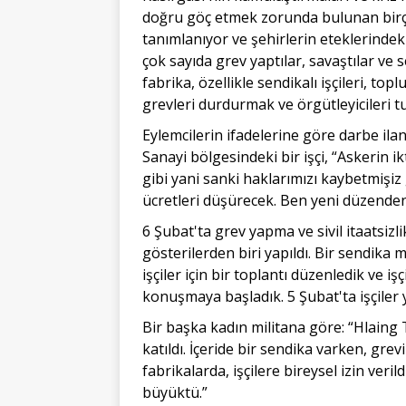
doğru göç etmek zorunda bulunan birço
tanımlanıyor ve şehirlerin eteklerinde
çok sayıda grev yaptılar, savaştılar ve
fabrika, özellikle sendikalı işçileri, top
grevleri durdurmak ve örgütleyicileri 
Eylemcilerin ifadelerine göre darbe ilan
Sanayi bölgesindeki bir işçi, “Askerin ik
gibi yani sanki haklarımızı kaybetmişiz 
ücretleri düşürecek. Ben yeni düzende
6 Şubat'ta grev yapma ve sivil itaatsizli
gösterilerden biri yapıldı. Bir sendika m
işçiler için bir toplantı düzenledik ve iş
konuşmaya başladık. 5 Şubat'ta işçiler
Bir başka kadın militana göre: “Hlaing
katıldı. İçeride bir sendika varken, grevi
fabrikalarda, işçilere bireysel izin veril
büyüktü.”