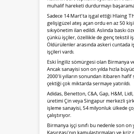
muhalif hareketi durdurmayı başaramad
Sadece 14 Mart'ta işgal ettiği Hlaing T
gelişigüzel ateş açan ordu en az 50 kişi
sıkıyönetim ilan edildi. Aslında baskı öz
çünkü işçiler, özellikle de genç tekstil 
Öldürülenler arasında askeri cuntada iş
işçileri vardı.
Eski İngiliz sömürgesi olan Birmanya v
Ancak sanayisi son on yılda hızla büyü
2000'li yılların sonundan itibaren hafif
çektiği çok miktarda sermaye yatırıldı.
Adidas, Benetton, C&A, Gap, H&M, Lidl,
üretimi Çin veya Singapur merkezli şirke
işleme sanayisi, 54 milyonluk ülkede ço
çalıştırıyor.
Birmanya işçi sınıfı bu nedenle son on 
Kasırgası'nın kamulaştırmaları ve kriz 