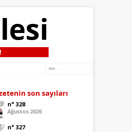
lesi
!
zetenin son sayıları
n° 328
Ağustos 2026
n° 327