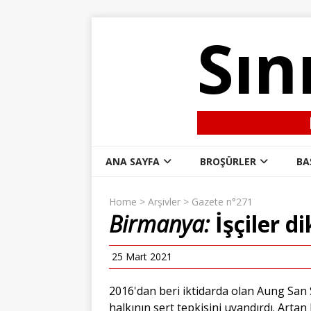
Sın
ANA SAYFA
BROŞÜRLER
BA
Home
>
Arşivler
>
Gazete n°271
Birmanya:
İşçiler d
25 Mart 2021
2016'dan beri iktidarda olan Aung San
halkının sert tepkisini uyandırdı. Arta