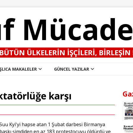
ıf Mücade
BÜTÜN ÜLKELERIN IŞÇILERI, BIRLEŞIN 
ŞLICA MAKALELER
GÜNCEL YAZILAR
Ga
iktatörlüğe karşı
 Suu Kyi'yi hapse atan 1 Şubat darbesi Birmanya
n baskı şimdiden en az 183 protestocuyu öldürdü ve