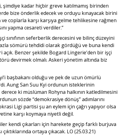
ni, şimdiye kadar hiçbir greve katılmamış birinden
lerde bize önderlik edecek ve orduyu kınayacak birini
un ve coplarla karşı karşıya gelme tehlikesine rağmen
ını yapma cesareti verdiler.”
çi sınıfının seferberlik derecesini ve bilinç düzeyini
 fazla sömürü tehdidi olarak gördüğü ve buna kendi
i açık. Benzer şekilde Bogard Lingerie'den bir işçi
tatörü devirmek olmalı. Askeri yönetim altında biz
yi’i başbakanı olduğu ve pek de uzun ömürlü
di. Aung San Suu Kyi ordunun isteklerinin
 O derece ki müslüman Rohyna halkının katledilmesini
 ordunun sözde “demokrasiye dönüş” adımlarını
asi Ligi partisi şu an eylem için çağrı yapıyor olsa
tine karşı koymaya niyetli değil.
ler kendi çıkarları için harekete geçip farklı burjuva
ı çıktıklarında ortaya çıkacak. LO (25.03.21)