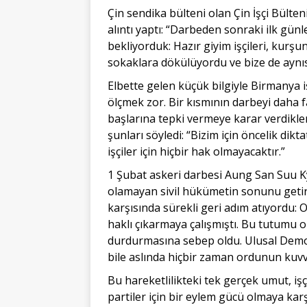
Çin sendika bülteni olan Çin İşçi Bülte
alıntı yaptı: “Darbeden sonraki ilk gün
bekliyorduk: Hazır giyim işçileri, kurş
sokaklara dökülüyordu ve bize de aynıs
Elbette gelen küçük bilgiyle Birmanya iş
ölçmek zor. Bir kısmının darbeyi daha
başlarına tepki vermeye karar verdikler
şunları söyledi: “Bizim için öncelik dik
işçiler için hiçbir hak olmayacaktır.”
1 Şubat askeri darbesi Aung San Suu K
olamayan sivil hükümetin sonunu getir
karşısında sürekli geri adım atıyordu:
haklı çıkarmaya çalışmıştı. Bu tutumu
durdurmasına sebep oldu. Ulusal Demokr
bile aslında hiçbir zaman ordunun kuvve
Bu hareketlilikteki tek gerçek umut, işçi
partiler için bir eylem gücü olmaya karş