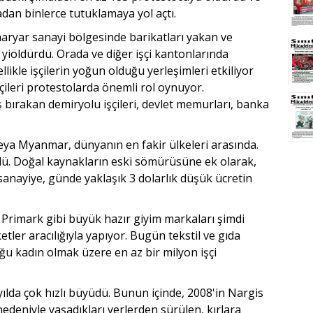
an binlerce tutuklamaya yol açtı.
haryar sanayi bölgesinde barikatları yakan ve
 yiöldürdü. Orada ve diğer işçi kantonlarında
ellikle işçilerin yoğun olduğu yerleşimleri etkiliyor
işçileri protestolarda önemli rol oynuyor.
 bırakan demiryolu işçileri, devlet memurları, banka
eya Myanmar, dünyanın en fakir ülkeleri arasında.
dü. Doğal kaynakların eski sömürüsüne ek olarak,
 sanayiye, günde yaklaşık 3 dolarlık düşük ücretin
 Primark gibi büyük hazır giyim markaları şimdi
tler aracılığıyla yapıyor. Bugün tekstil ve gıda
ğu kadın olmak üzere en az bir milyon işçi
yılda çok hızlı büyüdü. Bunun içinde, 2008'in Nargis
nedeniyle yaşadıkları yerlerden sürülen, kırlara