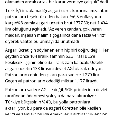
olamadım ancak ortak bir karar vermeye çalıştık” dedi.
Türk-İş’i imzalamadığı asgari ücret kararına imza atan
patronlara teşekkür eden bakan, %6,5 enflasyona
karşın%8 zamla asgari ücretin brüt 1777.50; net 1.404
lira olduğunu açıkladı. “Az veren candan, çok veren
maldan. İnşallah malımız çoğalınca daha fazla veririz”
diyerek vaatte bulunmayı da unutmadı.
Asgari ücret için söylenenlerin hiç biri doğru değil. Her
şeyden önce 104 liralık zammın 53.3 lirası BES’e
kesilecek. İşçinin eline 33 liralık zam kalacak. Üstelik
asgari ücretin 133 lirasını devlet AGİ olarak ödüyor.
Patronların cebinden çıkan para sadece 1.270 lira.
Geçen yıl patronların ödediği miktar 1.177 liraydı.
Patronlara sadece AGİ ile değil, SGK primlerinin devlet
tarafından ödenmesi yoluyla da para aktarılıyor.
Türkiye bütçesinin %4’ü, bu yolla patronlara
aktarılıyor, bu para da asgari ücretten bile kesilen
vergi ve zamlar yoluyla emekçilerin sırtına yükleniyor.