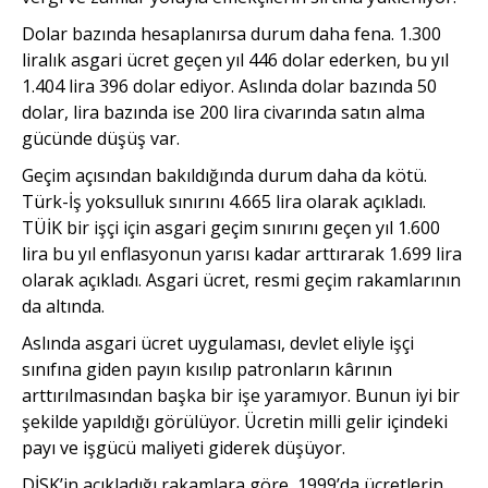
Dolar bazında hesaplanırsa durum daha fena. 1.300
liralık asgari ücret geçen yıl 446 dolar ederken, bu yıl
1.404 lira 396 dolar ediyor. Aslında dolar bazında 50
dolar, lira bazında ise 200 lira civarında satın alma
gücünde düşüş var.
Geçim açısından bakıldığında durum daha da kötü.
Türk-İş yoksulluk sınırını 4.665 lira olarak açıkladı.
TÜİK bir işçi için asgari geçim sınırını geçen yıl 1.600
lira bu yıl enflasyonun yarısı kadar arttırarak 1.699 lira
olarak açıkladı. Asgari ücret, resmi geçim rakamlarının
da altında.
Aslında asgari ücret uygulaması, devlet eliyle işçi
sınıfına giden payın kısılıp patronların kârının
arttırılmasından başka bir işe yaramıyor. Bunun iyi bir
şekilde yapıldığı görülüyor. Ücretin milli gelir içindeki
payı ve işgücü maliyeti giderek düşüyor.
DİSK’in açıkladığı rakamlara göre, 1999’da ücretlerin