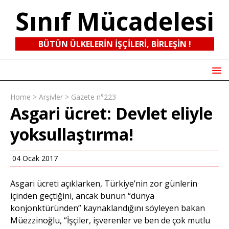
Sınıf Mücadelesi
BÜTÜN ÜLKELERIN IŞÇILERI, BIRLEŞIN !
Home
>
Arşivler
>
Gazete n°223
Asgari ücret: Devlet eliyle
yoksullaştırma!
04 Ocak 2017
Asgari ücreti açıklarken, Türkiye’nin zor günlerin
içinden geçtiğini, ancak bunun “dünya
konjonktüründen” kaynaklandığını söyleyen bakan
Müezzinoğlu, “İşçiler, işverenler ve ben de çok mutlu