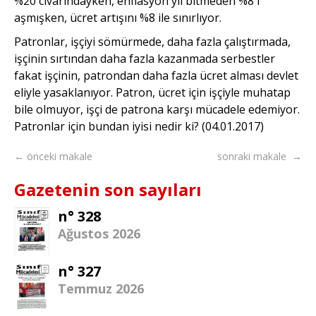
%20 civarındayken, enflasyon yıl bitmeden %8'i
aşmışken, ücret artışını %8 ile sınırlıyor.
Patronlar, işçiyi sömürmede, daha fazla çalıştırmada,
işçinin sırtından daha fazla kazanmada serbestler
fakat işçinin, patrondan daha fazla ücret alması devlet
eliyle yasaklanıyor. Patron, ücret için işçiyle muhatap
bile olmuyor, işçi de patrona karşı mücadele edemiyor.
Patronlar için bundan iyisi nedir ki? (04.01.2017)
← önceki makale
sonraki makale →
Gazetenin son sayıları
n° 328
Ağustos 2026
n° 327
Temmuz 2026