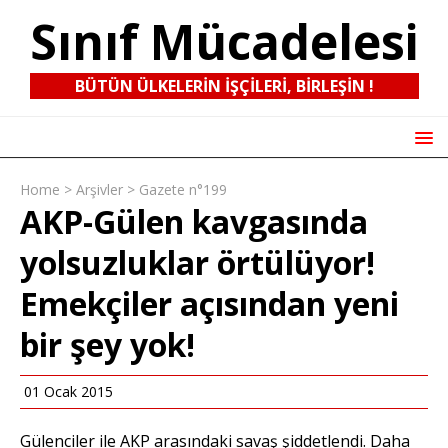
Sınıf Mücadelesi
BÜTÜN ÜLKELERIN IŞÇILERI, BIRLEŞIN !
Home
>
Arşivler
>
Gazete n°199
AKP-Gülen kavgasında
yolsuzluklar örtülüyor!
Emekçiler açısından yeni
bir şey yok!
01 Ocak 2015
Gülenciler ile AKP arasındaki savaş şiddetlendi. Daha