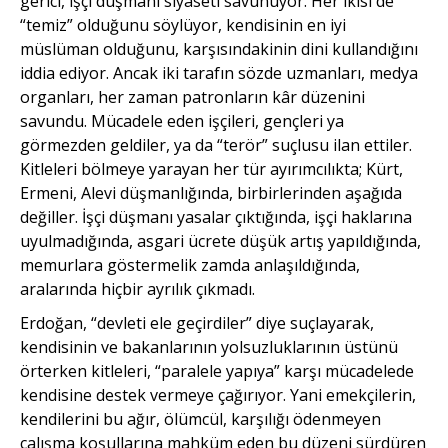
gerici, işçi düşmanı siyaseti savunuyor. Her ikisi de
“temiz” olduğunu söylüyor, kendisinin en iyi
müslüman olduğunu, karşısındakinin dini kullandığını
iddia ediyor. Ancak iki tarafın sözde uzmanları, medya
organları, her zaman patronların kâr düzenini
savundu. Mücadele eden işçileri, gençleri ya
görmezden geldiler, ya da “terör” suçlusu ilan ettiler.
Kitleleri bölmeye yarayan her tür ayırımcılıkta; Kürt,
Ermeni, Alevi düşmanlığında, birbirlerinden aşağıda
değiller. İşçi düşmanı yasalar çıktığında, işçi haklarına
uyulmadığında, asgari ücrete düşük artış yapıldığında,
memurlara göstermelik zamda anlaşıldığında,
aralarında hiçbir ayrılık çıkmadı.
Erdoğan, “devleti ele geçirdiler” diye suçlayarak,
kendisinin ve bakanlarının yolsuzluklarının üstünü
örterken kitleleri, “paralele yapıya” karşı mücadelede
kendisine destek vermeye çağırıyor. Yani emekçilerin,
kendilerini bu ağır, ölümcül, karşılığı ödenmeyen
çalışma koşullarına mahküm eden bu düzeni sürdüren