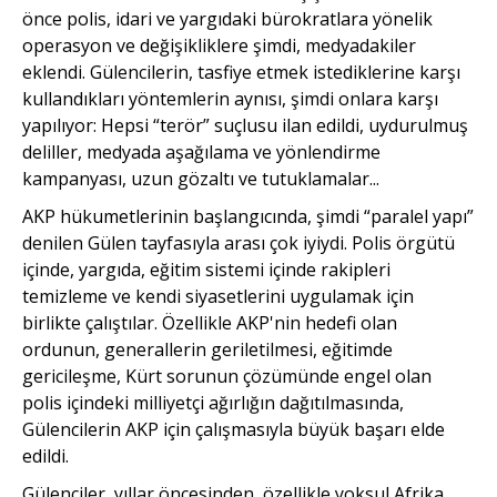
önce polis, idari ve yargıdaki bürokratlara yönelik
operasyon ve değişikliklere şimdi, medyadakiler
eklendi. Gülencilerin, tasfiye etmek istediklerine karşı
kullandıkları yöntemlerin aynısı, şimdi onlara karşı
yapılıyor: Hepsi “terör” suçlusu ilan edildi, uydurulmuş
deliller, medyada aşağılama ve yönlendirme
kampanyası, uzun gözaltı ve tutuklamalar...
AKP hükumetlerinin başlangıcında, şimdi “paralel yapı”
denilen Gülen tayfasıyla arası çok iyiydi. Polis örgütü
içinde, yargıda, eğitim sistemi içinde rakipleri
temizleme ve kendi siyasetlerini uygulamak için
birlikte çalıştılar. Özellikle AKP'nin hedefi olan
ordunun, generallerin geriletilmesi, eğitimde
gericileşme, Kürt sorunun çözümünde engel olan
polis içindeki milliyetçi ağırlığın dağıtılmasında,
Gülencilerin AKP için çalışmasıyla büyük başarı elde
edildi.
Gülenciler, yıllar öncesinden, özellikle yoksul Afrika