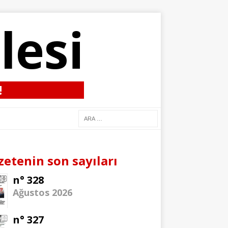
lesi
!
zetenin son sayıları
n° 328
Ağustos 2026
n° 327