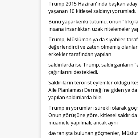
Trump 2015 Haziran'ında başkan adayı o
yaşanan 10 kitlesel saldırıyı yorumladı.
Bunu yaparkenki tutumu, onun “Irkçıları
insana insanlıktan uzak nitelemeler yap
Trump, Müslüman ya da siyahiler tarafı
değerlendirdi ve zaten ölmemiş olanları
erkekler tarafından yapılan
saldırılarda ise Trump, saldırganların “
çağırılarını destekledi.
Saldırıların terörist eylemler olduğu k
Aile Planlaması Derneği'ne giden ya da si
yapılan saldırılarda bile.
Trump'ın yorumları sürekli olarak göçme
Onun görüşüne göre, kitlesel saldırıda
muamele yapılmalı; ancak aynı
davranışta bulunan göçmenler, Müslüma