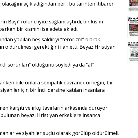
lacağını açıkladığından beri, bu tarihten itibaren
n Başı” rolünü iyice sağlamlaştırdı; bir kısım
arken bir kısmını ise adeta akladı.
ndan yapılan beş saldırıyı “terörizm” olarak
n öldürülmesi gerektiğini ilan etti. Beyaz Hristiyan
akli sorunları” olduğunu söyledi ya da “af”
esinken bile onlara sempatik davrandı; örneğin, bir
yahiler için bir İncil dersine katılan insanlara
n karşıtı ve ırkçı tavırların arkasında duruyor.
 bulunan beyaz, Hristiyan erkeklere insanca
nlar ve siyahiler suçlu olarak görülüp öldürülmeli.