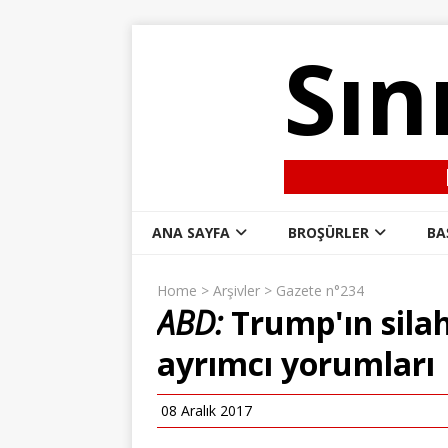
Sın
ANA SAYFA
BROŞÜRLER
BA
Home
>
Arşivler
>
Gazete n°234
ABD:
Trump'ın silah
ayrımcı yorumları
08 Aralık 2017