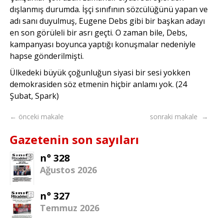
dışlanmış durumda. İşçi sınıfının sözcülüğünü yapan ve
adı sanı duyulmuş, Eugene Debs gibi bir başkan adayı
en son görüleli bir asrı geçti. O zaman bile, Debs,
kampanyası boyunca yaptığı konuşmalar nedeniyle
hapse gönderilmişti.
Ülkedeki büyük çoğunluğun siyasi bir sesi yokken
demokrasiden söz etmenin hiçbir anlamı yok. (24
Şubat, Spark)
← önceki makale
sonraki makale →
Gazetenin son sayıları
n° 328
Ağustos 2026
n° 327
Temmuz 2026