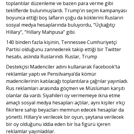
toplantılar düzenleme ve bazen para verme gibi
tekliflerde bulunmuşlardı. Trump’ın seçim kampanyası
boyunca ettiği boş lafların çoğu da köklerini Rusların
sosyal medya hesaplarında buluyordu, “Üçkağıtçı
Hillary”, “Hillary Mahpusa” gibi.
140 binden fazla kişinin, Tennessee Cumhuriyetçi
Partisi olduğunu zannederek takip ettiği bir Twitter
hesabı, aslında Ruslarındı. Ruslar, Trump
Destekçisi Madenciler adını kullanarak Facebook’ta
reklamlar yaptı ve Pensilvanya’da kömür
madencilerinin katılacağı toplantılara çağrılar yayınladı.
Rus reklamları arasında göçmen ve Müslüman karşıtı
olanlar da vardı. Siyahileri oy vermemeye ikna etme
amaçlı sosyal medya hesapları açtılar, aynı kişiler ırkçı
fikirlere sahip beyazları memnun edecek hesaplar da
yönetti. Hillary’e verilecek bir oyun, şeytana verilecek
bir oy olduğunu iddia eden bir İsa figürü içeren
reklamlar yayınladılar.