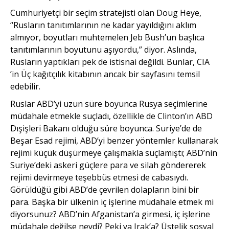
Cumhuriyetçi bir seçim stratejisti olan Doug Heye,
“Rusların tanıtımlarının ne kadar yayıldığını aklım
almıyor, boyutları muhtemelen Jeb Bush’un başlıca
tanıtımlarının boyutunu aşıyordu,” diyor. Aslında,
Rusların yaptıkları pek de istisnai değildi. Bunlar, CIA
’in Üç kağıtçılık kitabının ancak bir sayfasını temsil
edebilir.
Ruslar ABD’yi uzun süre boyunca Rusya seçimlerine
müdahale etmekle suçladı, özellikle de Clinton’ın ABD
Dışişleri Bakanı olduğu süre boyunca. Suriye’de de
Beşar Esad rejimi, ABD’yi benzer yöntemler kullanarak
rejimi küçük düşürmeye çalışmakla suçlamıştı; ABD’nin
Suriye’deki askeri güçlere para ve silah göndererek
rejimi devirmeye teşebbüs etmesi de cabasıydı.
Görüldüğü gibi ABD’de çevrilen dolapların bini bir
para. Başka bir ülkenin iç işlerine müdahale etmek mi
diyorsunuz? ABD’nin Afganistan’a girmesi, iç işlerine
müdahale değilse neydi? Peki ya Irak’a? Üstelik sosyal