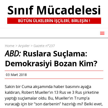
Sınıf Mücadelesi
BÜTÜN ÜLKELERIN IŞÇILERI, BIRLEŞIN !
Home
>
Arşivler
>
Gazete n°237
ABD:
Ruslara Suçlama:
Demokrasiyi Bozan Kim?
03 Mart 2018
Sakin bir Cuma akşamında haber basınını ayağa
kaldıran, Robert Mueller’ın 13 Rus ve 3 Rus şirketine
yaptığı suçlamalar oldu. Bu, Mueller’ın Trump’a
vuracağı için bir “son darbenin” hazırlığı mı? Belki evet,