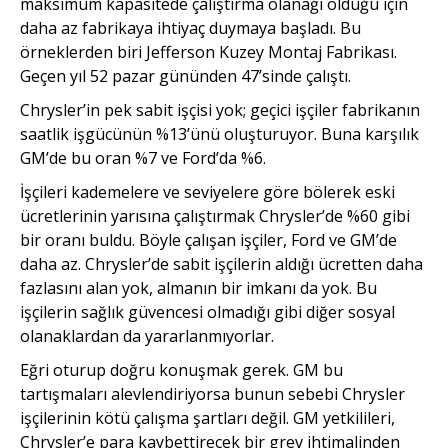
maksimum kapasitede çalıştırma olanağı olduğu için
daha az fabrikaya ihtiyaç duymaya başladı. Bu
örneklerden biri Jefferson Kuzey Montaj Fabrikası.
Geçen yıl 52 pazar gününden 47’sinde çalıştı.
Chrysler’in pek sabit işçisi yok; geçici işçiler fabrikanın
saatlik işgücünün %13’ünü oluşturuyor. Buna karşılık
GM’de bu oran %7 ve Ford’da %6.
İşçileri kademelere ve seviyelere göre bölerek eski
ücretlerinin yarısına çalıştırmak Chrysler’de %60 gibi
bir oranı buldu. Böyle çalışan işçiler, Ford ve GM’de
daha az. Chrysler’de sabit işçilerin aldığı ücretten daha
fazlasını alan yok, almanın bir imkanı da yok. Bu
işçilerin sağlık güvencesi olmadığı gibi diğer sosyal
olanaklardan da yararlanmıyorlar.
Eğri oturup doğru konuşmak gerek. GM bu
tartışmaları alevlendiriyorsa bunun sebebi Chrysler
işçilerinin kötü çalışma şartları değil. GM yetkilileri,
Chrysler’e para kaybettirecek bir grev ihtimalinden