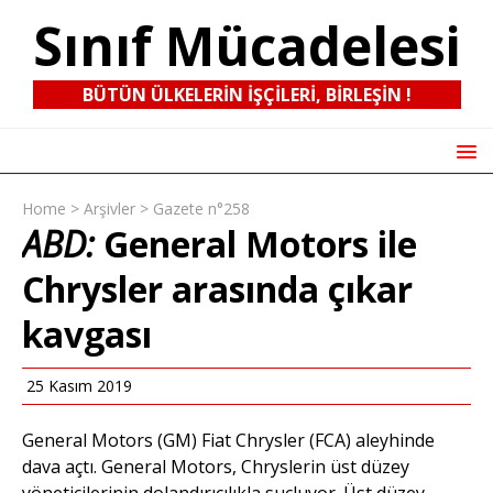
Sınıf Mücadelesi
BÜTÜN ÜLKELERIN IŞÇILERI, BIRLEŞIN !
Home
>
Arşivler
>
Gazete n°258
ABD:
General Motors ile
Chrysler arasında çıkar
kavgası
25 Kasım 2019
General Motors (GM) Fiat Chrysler (FCA) aleyhinde
dava açtı. General Motors, Chryslerin üst düzey
yöneticilerinin dolandırıcılıkla suçluyor. Üst düzey