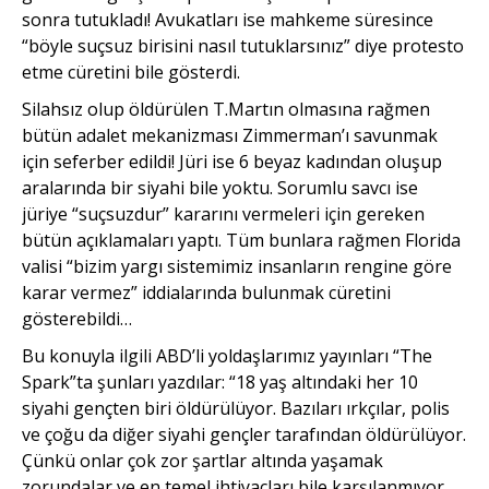
sonra tutukladı! Avukatları ise mahkeme süresince
“böyle suçsuz birisini nasıl tutuklarsınız” diye protesto
etme cüretini bile gösterdi.
Silahsız olup öldürülen T.Martın olmasına rağmen
bütün adalet mekanizması Zimmerman’ı savunmak
için seferber edildi! Jüri ise 6 beyaz kadından oluşup
aralarında bir siyahi bile yoktu. Sorumlu savcı ise
jüriye “suçsuzdur” kararını vermeleri için gereken
bütün açıklamaları yaptı. Tüm bunlara rağmen Florida
valisi “bizim yargı sistemimiz insanların rengine göre
karar vermez” iddialarında bulunmak cüretini
gösterebildi…
Bu konuyla ilgili ABD’li yoldaşlarımız yayınları “The
Spark”ta şunları yazdılar: “18 yaş altındaki her 10
siyahi gençten biri öldürülüyor. Bazıları ırkçılar, polis
ve çoğu da diğer siyahi gençler tarafından öldürülüyor.
Çünkü onlar çok zor şartlar altında yaşamak
zorundalar ve en temel ihtiyaçları bile karşılanmıyor.