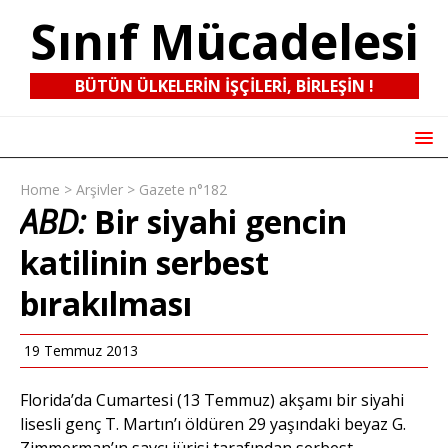
Sınıf Mücadelesi
BÜTÜN ÜLKELERIN IŞÇILERI, BIRLEŞIN !
Home
>
Arşivler
>
Gazete n°182
ABD:
Bir siyahi gencin
katilinin serbest
bırakılması
19 Temmuz 2013
Florida’da Cumartesi (13 Temmuz) akşamı bir siyahi
lisesli genç T. Martın’ı öldüren 29 yaşındaki beyaz G.
Zimmerman’ın savcı jürisi tarafından serbest