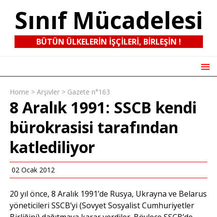
Sınıf Mücadelesi
BÜTÜN ÜLKELERIN IŞÇILERI, BIRLEŞIN !
Home
>
Arşivler
>
Gazete n°163
8 Aralık 1991: SSCB kendi
bürokrasisi tarafından
katlediliyor
02 Ocak 2012
20 yıl önce, 8 Aralık 1991’de Rusya, Ukrayna ve Belarus
yöneticileri SSCB’yi (Sovyet Sosyalist Cumhuriyetler
Birliğini) dağıtmaya karar verdiler. Böylece SSCB’de