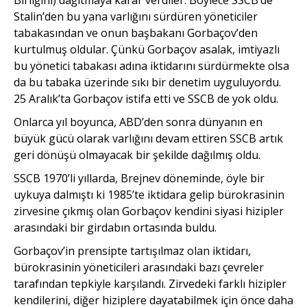
Stalin’den bu yana varlığını sürdüren yöneticiler
tabakasından ve onun başbakanı Gorbaçov’den
kurtulmuş oldular. Çünkü Gorbaçov asalak, imtiyazlı
bu yönetici tabakası adına iktidarını sürdürmekte olsa
da bu tabaka üzerinde sıkı bir denetim uyguluyordu.
25 Aralık’ta Gorbaçov istifa etti ve SSCB de yok oldu.
Onlarca yıl boyunca, ABD’den sonra dünyanın en
büyük gücü olarak varlığını devam ettiren SSCB artık
geri dönüşü olmayacak bir şekilde dağılmış oldu.
SSCB 1970’li yıllarda, Brejnev döneminde, öyle bir
uykuya dalmıştı ki 1985’te iktidara gelip bürokrasinin
zirvesine çıkmış olan Gorbaçov kendini siyasi hizipler
arasındaki bir girdabın ortasında buldu.
Gorbaçov’in prensipte tartışılmaz olan iktidarı,
bürokrasinin yöneticileri arasındaki bazı çevreler
tarafından tepkiyle karşılandı. Zirvedeki farklı hizipler
kendilerini, diğer hiziplere dayatabilmek için önce daha