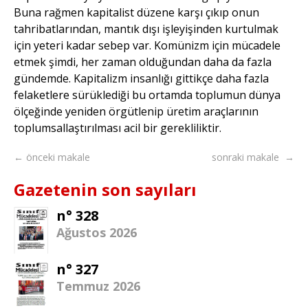
Buna rağmen kapitalist düzene karşı çıkıp onun
tahribatlarından, mantık dışı işleyişinden kurtulmak
için yeteri kadar sebep var. Komünizm için mücadele
etmek şimdi, her zaman olduğundan daha da fazla
gündemde. Kapitalizm insanlığı gittikçe daha fazla
felaketlere sürüklediği bu ortamda toplumun dünya
ölçeğinde yeniden örgütlenip üretim araçlarının
toplumsallaştırılması acil bir gerekliliktir.
← önceki makale
sonraki makale →
Gazetenin son sayıları
n° 328
Ağustos 2026
n° 327
Temmuz 2026