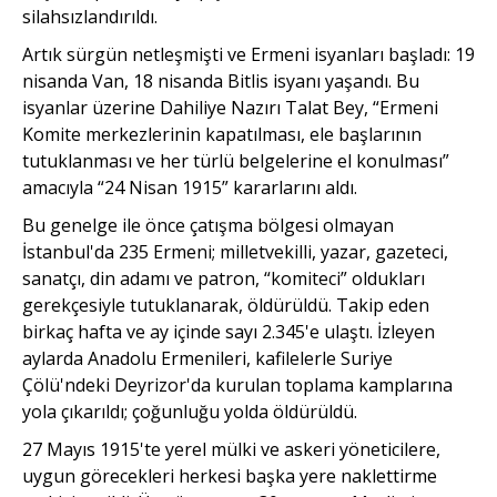
silahsızlandırıldı.
Artık sürgün netleşmişti ve Ermeni isyanları başladı: 19
nisanda Van, 18 nisanda Bitlis isyanı yaşandı. Bu
isyanlar üzerine Dahiliye Nazırı Talat Bey, “Ermeni
Komite merkezlerinin kapatılması, ele başlarının
tutuklanması ve her türlü belgelerine el konulması”
amacıyla “24 Nisan 1915” kararlarını aldı.
Bu genelge ile önce çatışma bölgesi olmayan
İstanbul'da 235 Ermeni; milletvekilli, yazar, gazeteci,
sanatçı, din adamı ve patron, “komiteci” oldukları
gerekçesiyle tutuklanarak, öldürüldü. Takip eden
birkaç hafta ve ay içinde sayı 2.345'e ulaştı. İzleyen
aylarda Anadolu Ermenileri, kafilelerle Suriye
Çölü'ndeki Deyrizor'da kurulan top­lama kamplarına
yola çıkarıldı; çoğunluğu yolda öldürüldü.
27 Mayıs 1915'te yerel mülki ve askeri yöneticilere,
uygun görecekleri herkesi başka yere nak­lettirme