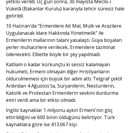
yetkisi verildi. Üç gün sonra, 30 mayısta Meclis-i
Vükelâ (Bakanlar Kurulu) kararıyla tehcir süresiz hale
getirildi.
10 Haziran'da “Ermenilere Ait Mal, Mülk ve Arazilere
Uygula­nacak İdare Hakkında Yönetmelik” ile
Ermenilerin mallarının talanı yasalaştı. Güya boşalan
yerler muhacirlere verilecek, Ermenilere tazminat
ödenecekti. Elbette böyle bir şey yapılmadı.
Katliam o kadar korkunçtu ki sessiz kalamayan
hükumeti, Ermeni olmayan diğer Hristiyanların
öldürülmemesi için büyük bir adım attı: Telgraf çekti!
Ardından 4 Ağustos'ta, Süryanilerin, Nesturilerin,
Katolik ve Protestan Ermenilerin sevkini durdurma
emri verdi ama bir etkisi olmadı.
İngiliz kaynaklar 1 milyonu aşkın Ermeni'nin göç
ettirildiğini ve 600 binin öldüğünü belirtiyor. Türk
kaynaklara göre ise 413.067 kişi.