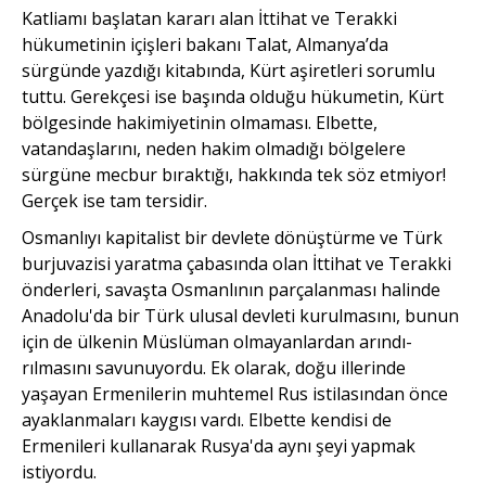
Katliamı başlatan kararı alan İttihat ve Terakki
hükumetinin içişleri bakanı Talat, Almanya’da
sürgünde yazdığı kitabında, Kürt aşiretleri sorumlu
tuttu. Gerekçesi ise başında olduğu hükumetin, Kürt
bölgesinde hakimiyetinin olmaması. Elbette,
vatandaşlarını, neden hakim olmadığı bölgelere
sürgüne mecbur bıraktığı, hakkında tek söz etmiyor!
Gerçek ise tam tersidir.
Osmanlıyı kapitalist bir dev­lete dönüştürme ve Türk
burjuvazisi yaratma çabasında olan İttihat ve Terakki
önderleri, savaşta Osman­lının parçalanması halinde
Anadolu'da bir Türk ulusal devleti kurulmasını, bunun
için de ülkenin Müslüman olmayanlardan arındı­
rılmasını savunuyordu. Ek olarak, doğu illerinde
yaşayan Ermenilerin muhtemel Rus istilasından önce
ayaklanmaları kaygısı vardı. Elbette kendisi de
Ermenileri kullanarak Rusya'da aynı şeyi yapmak
istiyordu.