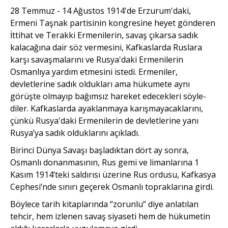
28 Temmuz - 14 Ağustos 1914'de Erzurum'daki,
Ermeni Taşnak partisinin kongresine heyet gönderen
İttihat ve Terakki Ermeni­lerin, savaş çıkarsa sadık
kalacağına dair söz vermesini, Kafkaslarda Ruslara
karşı savaşmalarını ve Rus­ya'daki Ermenilerin
Osmanlıya yardım etmesini istedi. Ermeniler,
devletlerine sadık oldukları ama hükumete aynı
görüşte olmayıp bağımsız hareket edecekleri söyle­
diler. Kafkaslarda ayaklanmaya karışmayacaklarını,
çünkü Rusya'daki Ermenilerin de devletle­rine yanı
Rusya’ya sadık olduklarını açıkladı.
Birinci Dünya Savaşı başla­dıktan dört ay sonra,
Osmanlı donanmasının, Rus gemi ve limanla­rına 1
Kasım 1914’teki saldırısı üze­rine Rus ordusu, Kafkasya
Cephe­si’nde sınırı geçerek Osmanlı top­raklarına girdi.
Böylece tarih kitaplarında “zorunlu” diye anlatılan
tehcir, hem izlenen savaş siyaseti hem de hüku­metin