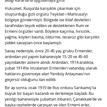
aldığı kararlarla uygulamaya girdi.
Hükumet, Rusya’da karı­şıklık çıkarmak için
oluşturduğu gizli örgütü Teşkilat-ı Mahsusa’yı
bölgeye göndermişti. Bölgede ise İtilaf devletleri
tarafından teşvik edilen ve desteklenen Rum ve
Ermeni örgütler vardı. Böylece kaçırma, hırsızlık,
yağma, köyleri basma, öldürme, tecavüz gibi karşılıklı
şiddet savaştan önce başlamıştı.
Savaş nedeniyle, önce 20-45 yaş grubu Ermeniler,
ardından yol yapım bahanesiyle 15-20 ve 45-60
yaşındakiler askere alındı. Ardından, 1914 aralıkta,
şubat 1914’te imza­lanan Ermenileri vatandaş olarak
haklarını güvenceye alan Yeniköy Anlaşması'nın
geçersiz olduğunu ilan edildi.
Bir ay sonra, ocak 1915'de Rus ordusu Sarıkamış'ta
büyük bir başarı kazandı ve ilerlemeye başladı. Bu
yenilgi bahanesiyle şubattan iti­baren, Çanakkale’de ve
başka cep­helerde çarpışan ve ölen Ermeni erler,