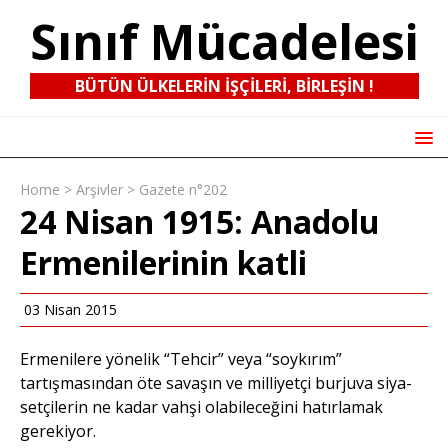
Sınıf Mücadelesi
BÜTÜN ÜLKELERIN IŞÇILERI, BIRLEŞIN !
Home
>
Arşivler
>
Gazete n°202
24 Nisan 1915: Anadolu
Ermenilerinin katli
03 Nisan 2015
Ermenilere yönelik “Tehcir” veya “soykırım”
tartışmasından öte savaşın ve milliyetçi burjuva siya­
setçilerin ne kadar vahşi olabileceğini hatırlamak
gerekiyor.